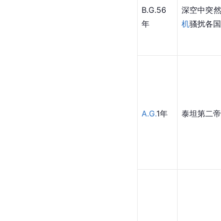
B.G.56
深空中突
年
机
骚扰各国
A.G.
1年
泰坦第二帝