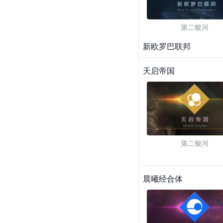
第二银河
新欧罗巴联邦
天启帝国
第二银河
晨曦经合体