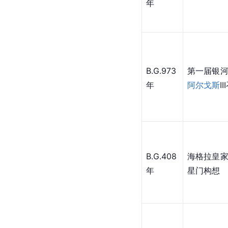
年
B.G.973
第一届银
年
阿尔戈斯
I
B.G.408
海格拉皇
年
星门构想