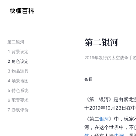
第二银河
第二银河
1
背景设定
2019年发行的太空战争手
2
角色设定
3
物品道具
条目
4
场景地图
5
特色系统
《第二银河》是由紫龙游戏旗
6
配置要求
于2019年10月23日
7
游戏评价
《第二
银河
》中，玩家
河，在这个世界中，不
体
；还有人造
虫洞
、黑