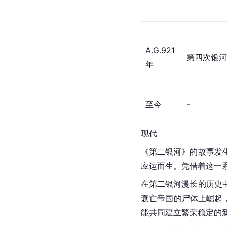
A.G.921
第四次银河
年
至今
-
现代
《第二银河》的故事发生
应运而生。凭借着这一
在第二银河漫长的历史
衰亡帝国的尸体上崛起
能共同建立繁荣稳定的