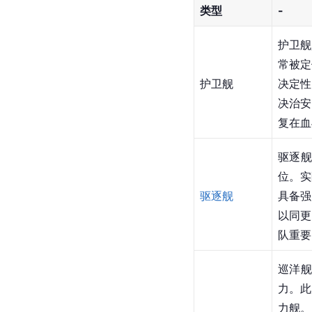
类型
-
护卫舰
常被定
护卫舰
决定性
决治安
复在血
驱逐
位。实
驱逐舰
具备强
以同更
队重要
巡洋
力。此
力舰。