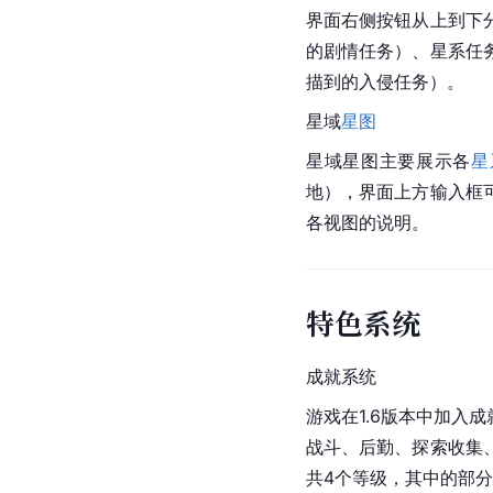
界面右侧按钮从上到下
的剧情任务）、星系任
描到的入侵任务）。 
星域
星图
星域星图主要展示各
星
地），界面上方输入框
各视图的说明。 
特色系统
成就系统
游戏在1.6版本中加
战斗、后勤、探索收集
共4个等级，其中的部