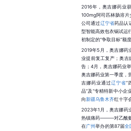
2016年，奥吉娜药
100mg阿司匹林肠溶
公司通过
辽宁省
药品认
型智能高效包衣锅试运行
初制定的“争取目标”额
2019年5月，奥吉娜
业提前复工复产；奥吉
告；4月，奥吉娜药业举
奥吉娜药业第一季度，营
吉娜药业通过
辽宁省
“
品”及“专精特新中小企
向
新疆乌鲁木齐
红十字
2023年1月，奥吉娜
热镇痛药———对乙酰
在
广州
举办的第87届
全