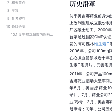
历史沿革
7
相关事件
8
注释
沈阳奥吉娜药业前身为沈
9
参考资料
上改制重组成立股份制
10
条目合集
厂区破土动工。2000
10.1
辽宁省沈阳市的医药类企业
首家通过国家GMP认证
发的阿司匹林
维生素C
2006年，公司100
在心脑血管领域近十年垄
生素C泡腾片，完善泡
2011年，公司产品100
吉娜药业启动大型车间
年5月，奥吉娜药业1
录》。7月，药业公司20
业”称号；3月，奥吉娜
册申请；同年，公司应邀