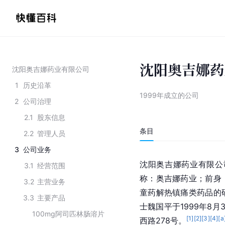
沈阳奥吉娜药
沈阳奥吉娜药业有限公司
1
历史沿革
1999年成立的公司
2
公司治理
2.1
股东信息
条目
2.2
管理人员
3
公司业务
沈阳奥吉娜药业有限公司（英文名
3.1
经营范围
称：奥吉娜药业；前身
3.2
主营业务
童药解热镇痛类药品的
3.3
主要产品
士魏国平于1999年8
100mg阿司匹林肠溶片
[
1
]
[
2
]
[
3
]
[
4
]
[a
西路278号。