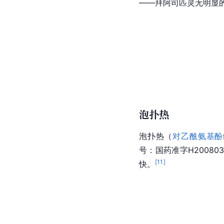
——拜阿司匹灵无明显
泡扑热
泡扑热（
对乙酰氨基酚
号：国药准字H2008
[
11
]
快。