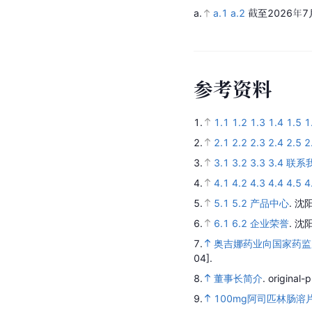
a.
a.1
a.2
截至2026年7
参
考
资
料
1.
1.1
1.2
1.3
1.4
1.5
1
2.
2.1
2.2
2.3
2.4
2.5
2
3.
3.1
3.2
3.3
3.4
联系
4.
4.1
4.2
4.3
4.4
4.5
4
5.
5.1
5.2
产品中心
.
沈
6.
6.1
6.2
企业荣誉
.
沈
7.
​​奥吉娜药业向国家
04].
8.
董事长简介
.
original-
9.
100mg阿司匹林肠溶