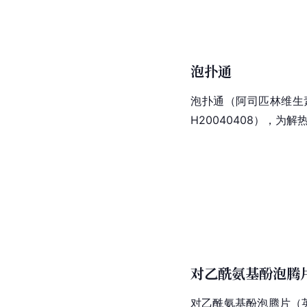
泡扑通
泡扑通（阿司匹林维生素C泡
H20040408），为解
对乙酰氨基酚泡腾片
对乙酰氨基酚泡腾片（英文名称