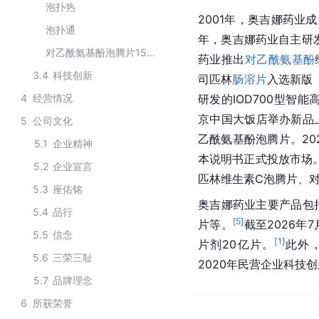
泡扑热
2001年，奥吉娜药业
泡扑通
年，奥吉娜药业自主研
对乙酰氨基酚泡腾片15片
药业推出
对乙酰氨基酚
3.4
科技创新
司匹林
肠溶片
入选新版
4
经营情况
研发的IOD700型智
京中国大饭店举办新品
5
公司文化
乙酰氨基酚泡腾片。20
5.1
企业精神
本说明书正式投放市场
5.2
企业宣言
匹林维生素C泡腾片、
5.3
座佑铭
奥吉娜药业主要产品包
5.4
品行
[
5
]
片等。
截至2026年
5.5
信念
[
1
]
片剂20亿片。
此外
5.6
三荣三耻
2020年民营企业科技创
5.7
品牌理念
6
所获荣誉