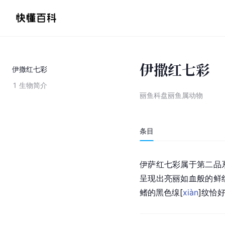
伊撒红七彩
伊撒红七彩
1
生物简介
丽鱼科盘丽鱼属动物
条目
伊萨红七彩属于第二品
呈现出亮丽如血般的鲜
鳍的黑色
缐
[
xiàn
]
纹恰