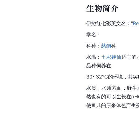
生物简介
伊撒红七彩英文名："
Re
学名：
科种：
慈鲷
科
水温：
七彩神仙
适宜的
品种饲养在
30~32℃的环境，其
水质：水质方面，野生系
然也有的可以生长在pH6
使鱼儿的原来体色产生