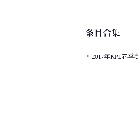
条
目
合
集
2017年KPL春