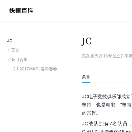
JC
JC
1
正文
该条目为
2016年创立的手
2
条目合集
2.1
2017年KPL春季赛参赛战队
条目
JC电子竞技俱乐部
成立
坚持，也是精彩。“坚持
的宗旨。
JC战队拥有7名队员，分
GuiMi以及游走的All