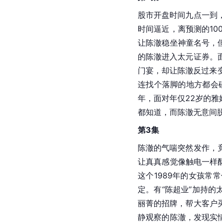
股市开盘时间九点一到
时间逼近，离预测的10
让陈澈稳坐神童名号，
的陈澈进入太元证券。
门宴，却让陈澈反过来变
连找个落脚的地方都会
年，面对年仅22岁的
都知道，而陈澈无意间脱
第3集
陈澈的气喘突然发作，
让真真感觉像触电一样
这个1989年的女孩
定。有“陈超业”加持
丽菁的招牌，帮大客户
静观察的陈澈，发现实