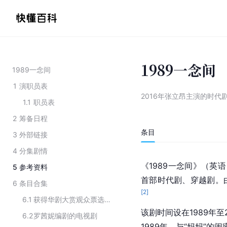
1989一念间
1989一念间
1
演职员表
2016年张立昂主演的时代
1.1
职员表
2
筹备日程
条目
3
外部链接
4
分集剧情
《1989一念间》（英语：
5
参考资料
首部时代剧、穿越剧。
6
条目合集
[
2
]
6.1
获得华剧大赏观众票选最受欢迎戏剧奖名单
该剧时间设在1989年
6.2
罗茜妮编剧的电视剧
1989年，与“妈妈”的