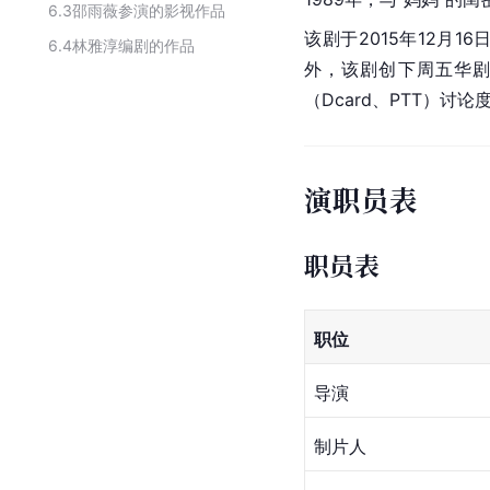
6.3
邵雨薇参演的影视作品
该剧于2015年12月16
6.4
林雅淳编剧的作品
外，该剧创下周五华剧最
（Dcard、PTT）讨
演职员表
职员表
职位
导演
制片人