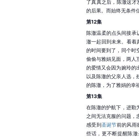
了真真之后，陈澈这才
的后果。而始终无条件
第12集
陈澈温柔的点头间接承
澈一起回到未来。看着真
的时间要到了，同个时
偷偷与雅娟见面，两人
的爱情又会因为婉玲的
以及陈澈的父亲人选，
的陈澈，为了雅娟的幸
第13集
在陈澈的护航下，进勤
之间无法克服的问题，
感受到
圣诞节
前的风雨
些话，更不断提醒陈澈