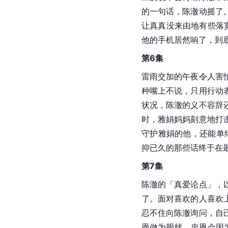
的一句话，陈澈动摇了
让真真没来由地有些落寞
他的手机居然响了，到
第6集
雷雨交加的午夜令人害
种嘴上不说，只用行动
状况，陈澈的义不容辞
时，雅娟妈妈刻意地打
守护雅娟的他，还能单
抑已久的那些话终于在
第7集
陈澈的「真爱论点」，
了。面对喜欢的人喜欢
忍不住向陈澈询问，自
恩做为眼线，忠恩会因为