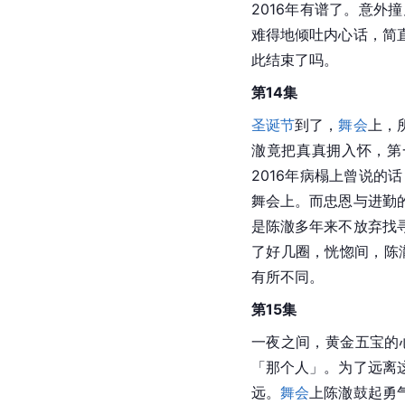
2016年有谱了。意
难得地倾吐内心话，简
此结束了吗。
第14集
圣诞节
到了，
舞会
上，
澈竟把真真拥入怀，第
2016年病榻上曾说
舞会上。而忠恩与进勤
是陈澈多年来不放弃找
了好几圈，恍惚间，陈
有所不同。
第15集
一夜之间，黄金五宝的
「那个人」。为了远离
远。
舞会
上陈澈鼓起勇