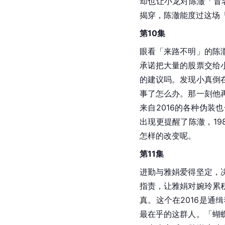
却也让小龙对陈澈「冒
揭穿，陈澈能度过这场
第10集
眼看「来路不明」的陈
承诺把大量的股票交给
的建议吗。发现小真倒
事了怎么办。那一刻他
来自2016的各种伪
出现更提醒了陈澈，1
怎样的改变呢。
第11集
进勤与雅娟爱得坚定，
指责，让雅娟对婉玲累
真。这个在2016是
最在乎的这群人。「蝴