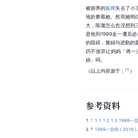
被驯养的
狐狸
失去了小
地折磨着她。然而她明
大，陈澈怎么也没想到
是他到1989走一遭
的阻碍，雅娟与进勤的
仍不放弃让妈妈「再一
娟」吗。
[
1
]
（以上内容源于：
）
参
考
资
料
1.
1.1
1.2
1.3
1989一念
2.
1989一念间 ( 2016 )