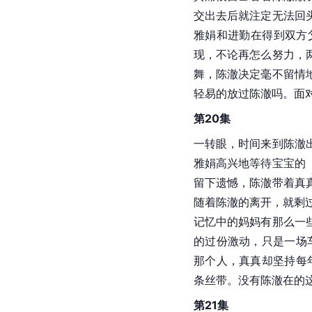
交出去后就注定无法回
雅娟和进勤在得到双方
现，不论再怎么努力，
舞，陈澈决定毫不留情
轻易的放过陈澈吗。面
第20集
一转眼，时间来到陈澈
雅娟高兴地等待宝宝的
留下遗憾，陈澈带着真
随着陈澈的离开，就剩
记忆中的妈妈有那么一
的过份激动，只是一场
那个人，真真却坚持每
条丝带。没有陈澈在的
第21集