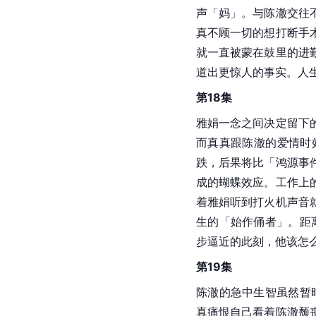
声「妈」。与陈澈交往
真不顾一切的想打断手
就一直被蒙在鼓里的进
道出更惊人的事实。人
第18集
雅娟一念之间决定留下
而真真跟陈澈的爱情时
跌，后果将比「鸿源事
成的蝴蝶效应。工作上
着雅娟听到打火机声音
生的「始作俑者」。距
步逼近的此刻，他该怎
第19集
陈澈的急中生智虽然暂
真痛恨自己看着陈澈颓