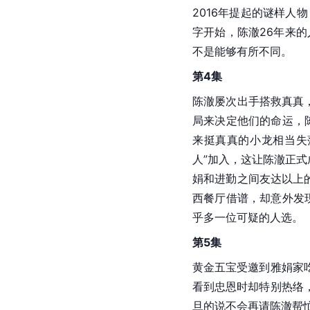
2016年提起的谜样人
字开始，陈澈26年来
不是能够有所不同。
第4集
陈澈屡次出手搭救真真
局来决定他们的命运，
来挺真真的小龙相当失
人”加入，这让陈澈正
娟和进勤之间友达以上
西餐厅借谱，却意外发
乎多一位可疑的人选。
第5集
黄金五宝受邀到雅娟家
看到忠恩时却特别热络
旦的说不会再请陈澈帮