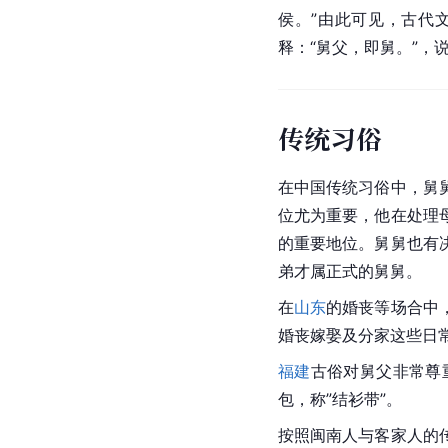
侯。”由此可见，古代
释：“舅父，即舅。”，说
传统习俗
在中国传统习俗中，舅
位尤为重要，他在处理
的重要地位。舅舅也有
弟才属正式的舅舅。
在
山东
的婚丧等场合中
婚丧嫁娶及分家这些日
福建
古俗对舅父非常尊
包，称”结衫带”。
按照闽南人与客家人的