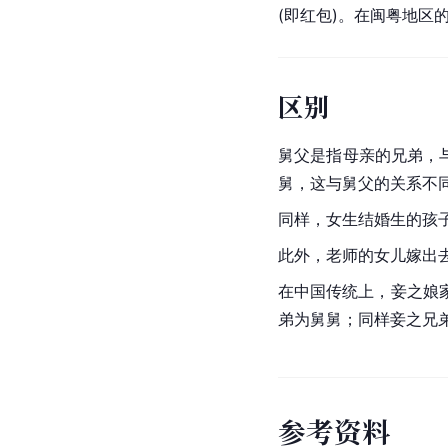
(即红包)。在闽粤地区
区别
舅父是指母亲的兄弟，
舅，这与舅父的关系不
同样，女生结婚生的孩
此外，老师的女儿嫁出
在中国传统上，妾之娘
弟为舅舅；同样妾之兄
参
考
资
料