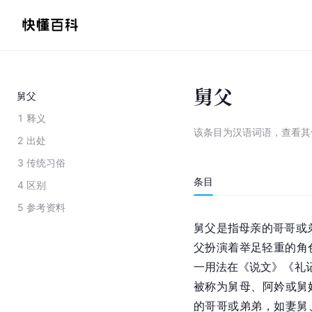
舅父
舅父
1
释义
该条目为
汉语词语
，
查看
其
2
出处
3
传统习俗
条目
4
区别
5
参考资料
舅父是指母亲的哥哥或
父扮演着举足轻重的角
一用法在《说文》《礼记
被称为舅母、阿妗或舅
的哥哥或弟弟，如妻舅、