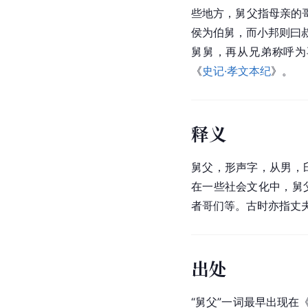
些地方，舅父指母亲的
侯为伯舅，而小邦则曰叔
舅舅，再从兄弟称呼为
《
史记·孝文本纪
》。
释义
舅父，形声字，从男，
在一些社会文化中，舅
者哥们等。古时亦指丈
出处
“舅父”一词最早出现在