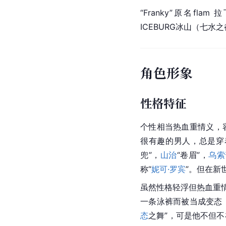
“Franky”原名fla
ICEBURG冰山（七水
角色形象
性格特征
个性相当热血重情义，
很有趣的男人，总是穿
兜”，
山治
“卷眉”，
乌索
称“
妮可·罗宾
”。但在新
虽然性格轻浮但热血重
一条泳裤而被当成变态
态
之舞”，可是他不但不