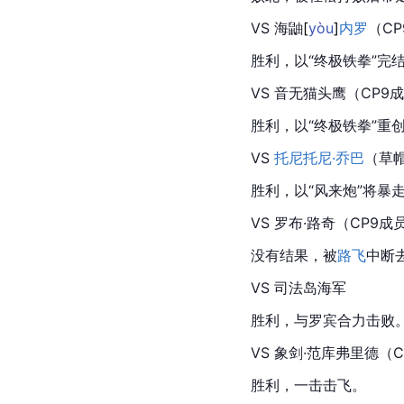
VS 海
鼬
[
yòu
]
内罗
（C
胜利，以“终极
铁拳
”完
VS 音无
猫头鹰
（CP9
胜利，以“终极铁拳”重创后
VS 
托尼托尼·乔巴
（草
胜利，以“风来炮”将暴
VS 罗布·路奇（CP9
没有结果，被
路飞
中断
VS 司法岛海军
胜利，与罗宾合力击败
VS 象剑·范库弗里德（C
胜利，一击击飞。