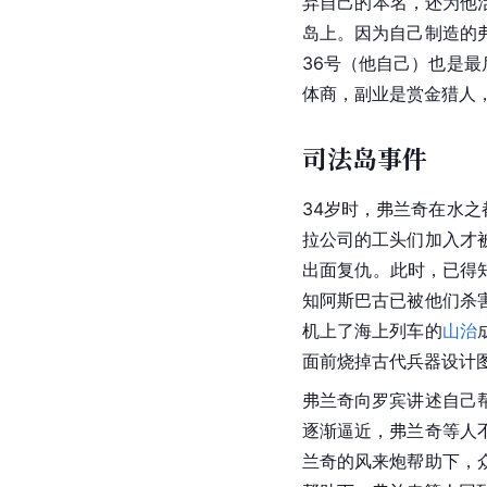
弃自己的本名，还为他
岛上。因为自己制造的
36号（他自己）也是
体商，副业是赏金猎人
司法岛事件
34岁时，弗兰奇在水之
拉公司的工头们加入才
出面复仇。此时，已得
知阿斯巴古已被他们杀
机上了海上列车的
山治
面前烧掉古代兵器设计
弗兰奇向罗宾讲述自己
逐渐逼近，弗兰奇等人
兰奇的风来炮帮助下，