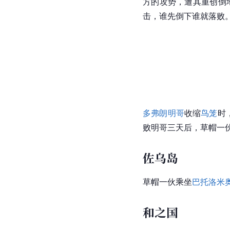
方的攻势，遭其重创倒
击，谁先倒下谁就落败。
多弗朗明哥
收缩
鸟笼
时
败明哥三天后，草帽一
佐乌岛
草帽一伙乘坐
巴托洛米
和之国