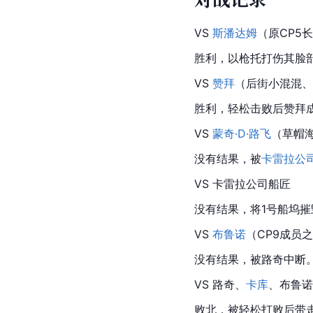
VS 
斯潘达姆
（原CP5
胜利，以枪托打伤其脸
VS 
赞拜
（后街小混混、
胜利，轻松击败后赞拜
VS 
蒙奇·D·路飞
（草帽
没有结果，被
卡雷拉公
VS 
卡雷拉公司
船匠
没有结果，将1号船
坞
摧
VS 
布鲁诺
（CP9成员
没有结果，被路奇中断
VS 路奇、
卡库
、
布鲁诺
败北，被轻松打败后带