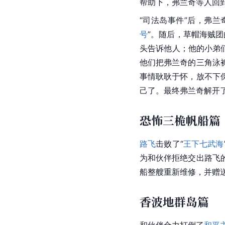
帮助下，弗兰奇等人回
“司法岛事件”后，弗兰
号
”。随后，草帽海贼团
头告诉他人；他的小弟
他们把弗兰奇的三角泳
事情耿耿于怀，放不下
己了。最终弗兰奇解开
恐怖三桅帆船篇
路飞
击败了“
王下七武海
为和伙伴拒绝交出路飞的
船整艘重新维修，并赠
香波地群岛篇