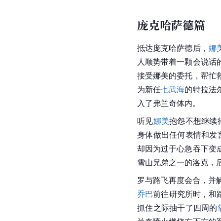
庞克哈萨德篇
抵达庞克哈萨德后，
娜
人顺势带着一颗会说话
接受娜美的委托，帮忙
为新任
七武海
的特拉法
入了弗兰奇体内。
听见
娜美
抱怨不想继续
身体做出任何表情和发
却因为过于心急吞下变
雪山兄弟之一的洛克，后
罗与路飞再度会合，并
乔巴
前往研究所时，和
抓住之际抽干了四周的