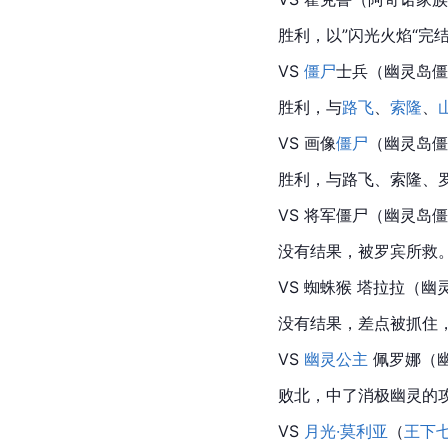
胜利，以”
闪光
火焰“完
VS 
僵尸
士兵
（幽灵岛僵
胜利，与
路飞
、
索隆
、
VS 画像
僵尸
（幽灵岛僵
胜利，与路飞、
索隆
、
VS 将军僵尸（幽灵岛
没有结果，被罗宾所救
VS 
蜘蛛猴
塔拉拉（幽
没有结果，差点被抓住
VS 
幽灵公主
佩罗娜
（
败北，中了消极幽灵的
VS 
月光·莫利亚
（
王下