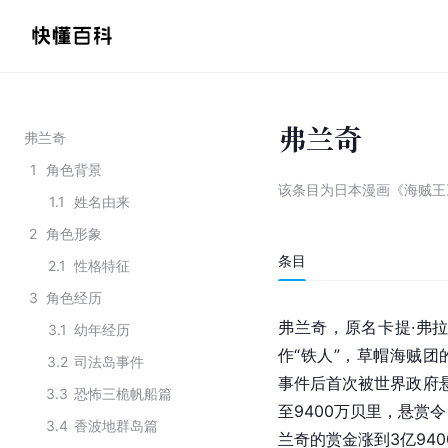
弗兰奇
弗兰奇
1
角色背景
该条目为
日本漫画《海贼王
1.1
姓名由来
2
角色形象
条目
2.1
性格特征
3
角色经历
弗兰奇，原名卡提·弗
3.1
幼年经历
作“铁人”，草帽海贼
3.2
司法岛事件
事件后首次被世界政府悬
3.3
恐怖三桅帆船篇
至9400万贝里，悬赏
3.4
香波地群岛篇
兰奇的赏金涨到3亿94