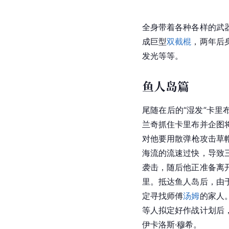
全身带着各种各样的武
成巨型
双截棍
，两年后
发光等等。
鱼人岛篇
尾随在后的“湿发”卡里
兰奇抓住卡里布并企图
对他要用散弹枪攻击草帽
海流的流速过快，导致
袭击，随后他正准备离
里。抵达鱼人岛后，由
定寻找师傅
汤姆
的家人
等人拟定好作战计划后
伊卡洛斯·穆希。