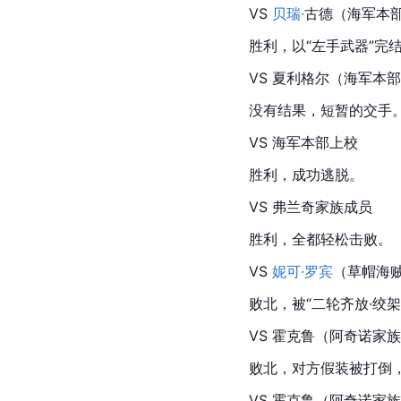
VS 
贝瑞·
古德（海军本
胜利，以“左手武器”完
VS 夏利格尔（海军本部
没有结果，短暂的交手
VS 海军本部上校
胜利，成功逃脱。
VS 弗兰奇家族成员
胜利，全都轻松击败。
VS 
妮可·罗宾
（草帽海
败北，被“二轮
齐放·
绞架
VS 霍克鲁（阿奇诺家
败北，对方假装被打倒
VS 霍克鲁（阿奇诺家