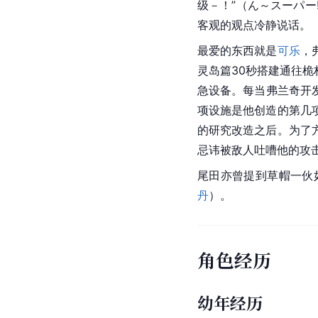
级－！”（ん～スーパー
客观的观点冷静说话。
最爱的东西就是
可乐
，
灵岛篇30秒搭建通往桅
急设备。每当弗兰奇开
项设施是他创造的第几
的研究改造之后。为了
忌讳被敌人吐嘈他的攻
尾田亦曾提到草帽一伙
丹
）。
角色经历
幼年经历