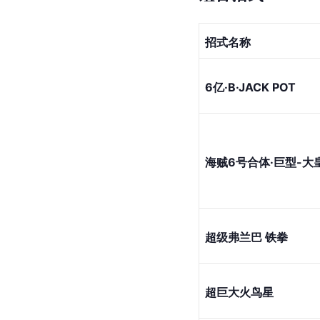
招式名称
6亿·B·JACK POT
海贼6号合体·巨型-大
超级弗兰巴 
铁拳
超巨大火鸟星