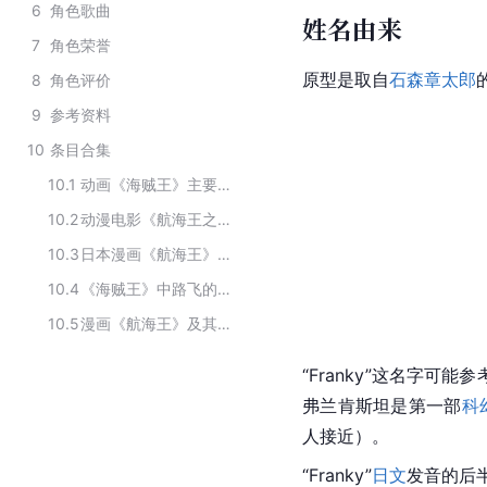
6
角色歌曲
姓名由来
7
角色荣誉
原型是取自
石森章太郎
8
角色评价
9
参考资料
10
条目合集
10.1
动画《海贼王》主要角色
10.2
动漫电影《航海王之黄金城》主要角色
10.3
日本漫画《航海王》中的角色
10.4
《海贼王》中路飞的伙伴
10.5
漫画《航海王》及其衍生作品中的角色
“Franky”这名字可能参
弗兰肯斯坦
是第一部
科
人接近）。
“Franky”
日文
发音的后