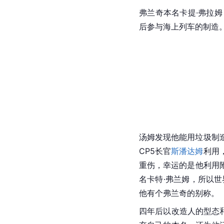
弗兰奇本名卡提·弗拉
后参与海上列车的制造
汤姆发现他能用垃圾制
CP5长官
斯潘达姆
利用
重伤，幸运的是他利用
名卡特·弗兰姆，所以
他有个弗兰奇的别称。
四年后以改造人的型态