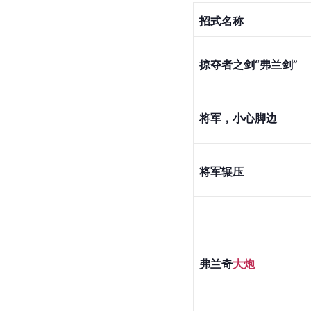
招式名称
掠夺者之剑“弗兰剑”
将军，小心脚边
将军辗压
弗兰奇
大炮