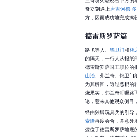
兰奇喷火燃烧右下方的
奇立刻遇上
唐吉诃德·
方，因而成功地完成擒
德雷斯罗萨篇
路飞等人、
锦卫门
和
桃
的隔天，一行人从报纸
德雷斯罗萨国王职位的
山治
、弗兰奇、锦卫门
为其解围，透过恶棍的
烧果实，弗兰奇叮嘱路
论，惹来其他观众侧目
经由独脚玩具兵的引导
索隆
再度会合，并意外
袭位于德雷斯罗萨地底的