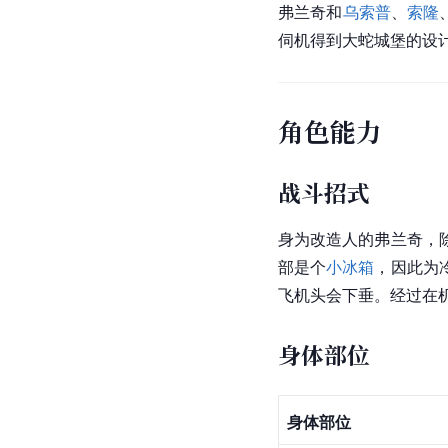
弗兰奇和
乌索普
、
索隆
伺机得到大蛇城堡的设
角色能力
战斗招式
身为改造人的弗兰奇，
部是个
小冰箱
，因此为
飞机头会下垂。经过在
身体部位
身体部位