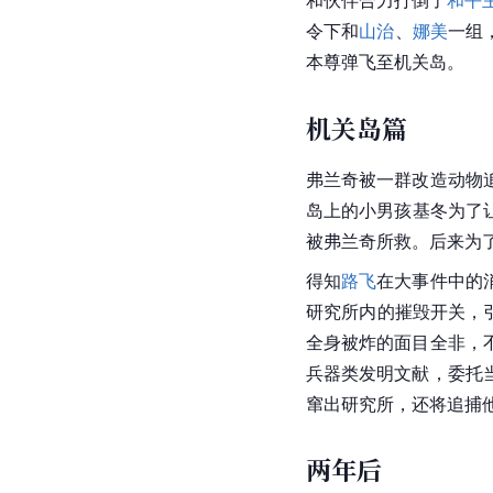
和伙伴合力打倒了
和平
令下和
山治
、
娜美
一组
本尊弹飞至机关岛。
机关岛篇
弗兰奇被一群改造动物
岛上的小男孩基冬为了让
被弗兰奇所救。后来为
得知
路飞
在大事件中的
研究所内的摧毁开关，
全身被炸的面目全非，
兵器类发明文献，委托
窜出研究所，还将追捕
两年后