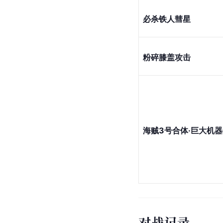
必杀铁人
彗星
粉碎膝盖攻击
海贼3号合体·巨大
机器
对战记录