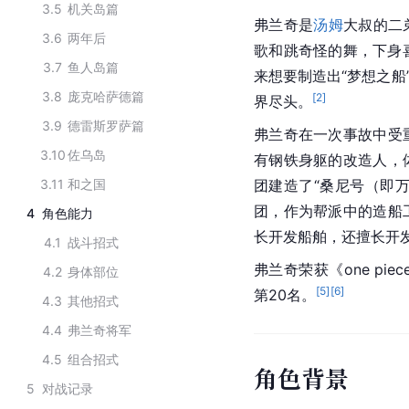
3.5
机关岛篇
弗兰奇是
汤姆
大叔的二
3.6
两年后
歌和跳奇怪的舞，下身
3.7
鱼人岛篇
来想要制造出“梦想之船
3.8
庞克哈萨德篇
[
2
]
界尽头。
3.9
德雷斯罗萨篇
弗兰奇在一次事故中受
3.10
佐乌岛
有钢铁身躯的改造人，
3.11
和之国
团建造了“桑尼号（即万
团，作为帮派中的造船
4
角色能力
长开发船舶，还擅长开
4.1
战斗招式
弗兰奇荣获《one pi
4.2
身体部位
[
5
]
[
6
]
第20名。
4.3
其他招式
4.4
弗兰奇将军
4.5
组合招式
角色背景
5
对战记录