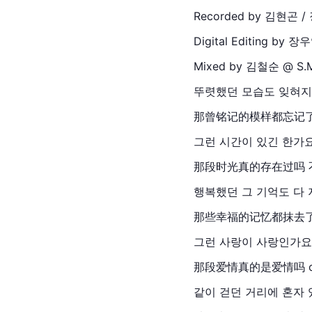
Recorded by 김현곤 /
Digital Editing by 장
Mixed by 김철순 @ 
S.
뚜렷했던 모습도 잊혀
那曾铭记的模样都忘记
그런 시간이 있긴 한가요 
那段时光真的存在过吗 
행복했던 그 기억도 다
那些幸福的记忆都抹去
그런 사랑이 사랑인가요 o
那段爱情真的是爱情吗 o
같이 걷던 거리에 혼자