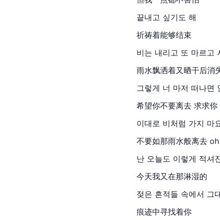
끝내고 싶기도 해
祈祷着能够结束
비는 내리고 또 마르고
雨水飘洒着又晒干后消
그렇게 너 마저 떠나면 
希望你不要离去 求求你
이대로 비처럼 가지 마요
不要如那雨水般离去 oh
난 오늘도 이렇게 적셔
今天我又在那淋湿的
젖은 흔적들 속에서 그
痕迹中寻找着你