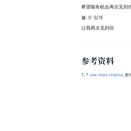
希望能有机会再次见到
볼 수 있게
让我再次见到你
参
考
资
料
1.
one more chance
.
虾