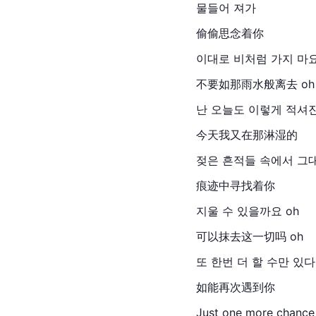
물들어 져가
偷偷思念着你
이대로 비처럼 가지 마요
不要如那雨水般离去 oh
난 오늘도 이렇게 적셔
今天我又在那淋湿的
젖은 흔적들 속에서 그
痕迹中寻找着你
지울 수 있을까요 oh
可以抹去这一切吗 oh
또 한번 더 할 수만 있
如能再次遇到你
Just one more chan