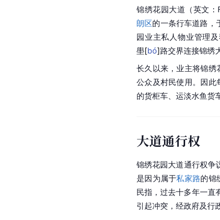
锦绣花园大道（英文：Fai
朗区
的一条行车道路，于
园业主私人物业管理及
壆
[
bó
]
路交界连接锦绣
长久以来，业主将锦绣
公众及村民使用。因此
的货柜车、运淡水鱼货
大道通行权
锦绣花园大道通行权争议
是因为属于
私家路
的锦
民指，过去十多年一直
引起冲突，经政府及行