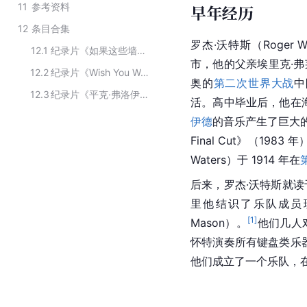
11
参考资料
早年经历
12
条目合集
罗杰·沃特斯（Roger 
12.1
纪录片《如果这些墙会歌唱》主要演员
市，他的父亲埃里克·弗
12.2
纪录片《Wish You Weren't Here: The Dark Side of Roger Waters》主要演员
奥的
第二次世界大战
中
12.3
纪录片《平克·弗洛伊德与西德·巴勒特的故事》的主要演员
活。高中毕业后，他在
伊德
的音乐产生了巨大的影
Final Cut》（198
Waters）于 1914 年在
后来，罗杰·沃特斯就
里他结识了乐队成员
[
1
]
Mason）。
他们几人
怀特演奏所有
键盘
类乐
他们成立了一个乐队，