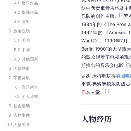
4.1
音乐作品
队中负责
低音吉他
及主
4.2
影视作品
[
2
]
乐队的创作主脑。
罗
4.3
演出
1984年的《The Pros an
5
政治立场
1992年的《Amused to 
5.1
美国
Want?》。1990年
Berlin 1990”的
5.2
中国
的观众观看了电视的现
5.3
其他国家
斯推出的音乐会电影《迷
6
人物轶事
罗杰·沃特斯获得
英国电
7
荣誉奖项
平克·弗洛伊德乐队成员
7.1
音乐荣誉
[
1
]
乐
名人堂。
7.2
个人荣誉
8
社会活动
9
人物事件
人物经历
10
人物关系