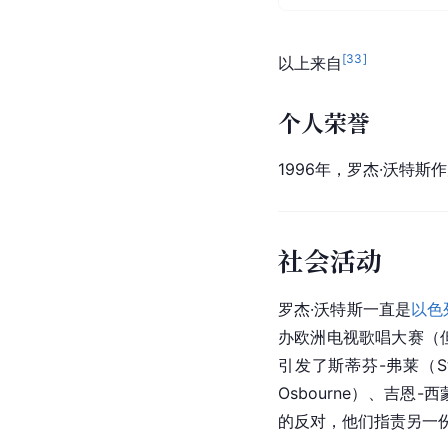
[
33
]
以上来自
个人荣誉
1996年，罗杰·沃特斯
社会活动
罗杰·沃特斯一直是
以色
办
欧洲
电视歌唱大赛（
引发了
斯蒂芬-弗莱
（S
Osbourne）、
吉恩-西
的反对，他们指责另一份