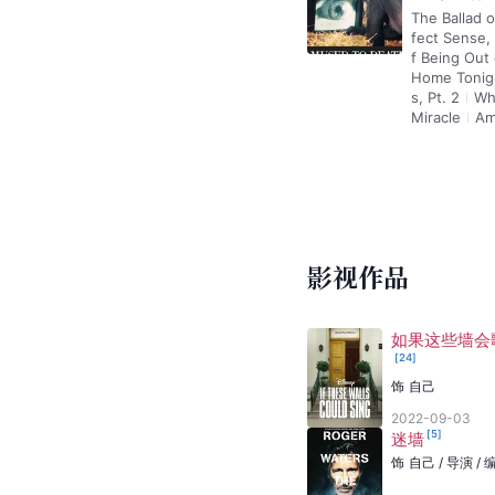
The Ballad o
fect Sense, 
f Being Out
Home Tonigh
s, Pt. 2
Wh
Miracle
Am
影视作品
如果这些墙会
[
24
]
饰
自己
2022-09-03
[
5
]
迷墙
饰
自己 / 导演 / 