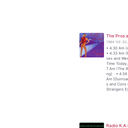
The Pros a
1984-04-30
• 4.30 Am (
• 4.33 Am (
ves and Wes
Time Today,
7 Am (The R
ng)
• 4.56
Am (Dunroam
s and Cons o
Strangers E
Radio K.A.