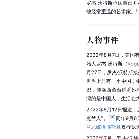
罗杰·沃特斯承认自己
[
他经常重温的艺术家。
人物事件
2022年8月7日，美
始人罗杰·沃特斯（Roge
月27日，罗杰·沃特斯
世界上只有一个中国，
识，佩洛西窜台说明她
湾的是中国人，生活在
2022年8月12日报
[
36
]
克兰人”。
同年9月
兰总统
泽连斯基
履行竞
2026年7月，罗杰·