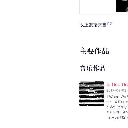
[
13
]
以上数据来自
主要作品
音乐作品
Is This Th
2017-06-02
1 When We 
ee
4 Pictu
e We Really
iful Girl
9 
ns Apart12 