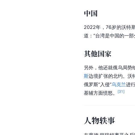
中国
2022年，76岁的沃
道：“台湾是中国的一
其他国家
另外，他还就俄乌局势
斯
边境扩张的北约。沃特
俄罗斯“入侵”
乌克兰
进
[
31
]
基辅方面愤怒。
人物轶事