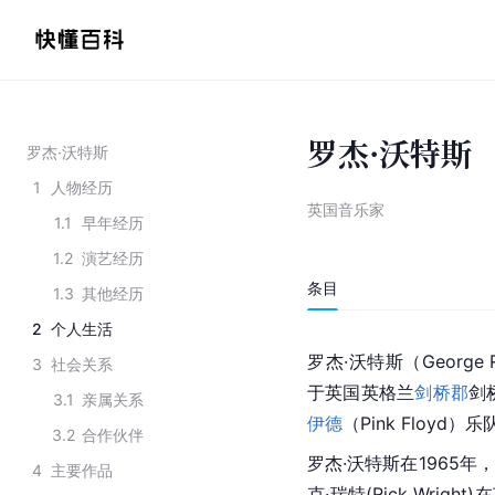
罗杰·沃特斯
罗杰·沃特斯
1
人物经历
英国音乐家
1.1
早年经历
1.2
演艺经历
条目
1.3
其他经历
2
个人生活
罗杰·沃特斯（George Ro
3
社会关系
于
英国
英格兰
剑桥郡
剑
3.1
亲属关系
伊德
（Pink Floyd
3.2
合作伙伴
罗杰·沃特斯在1965年
4
主要作品
克·瑞特(Rick Wrigh