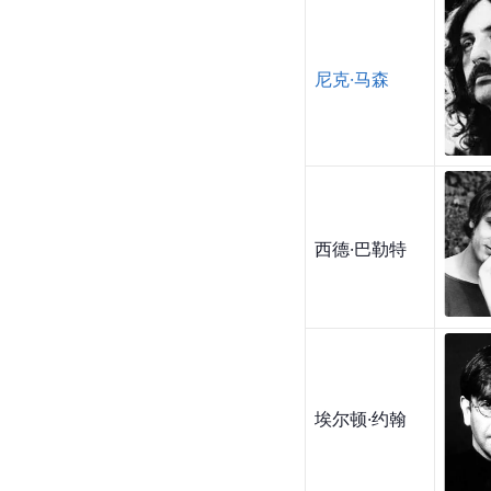
尼克·马森
西德·巴勒特
埃尔顿·约翰