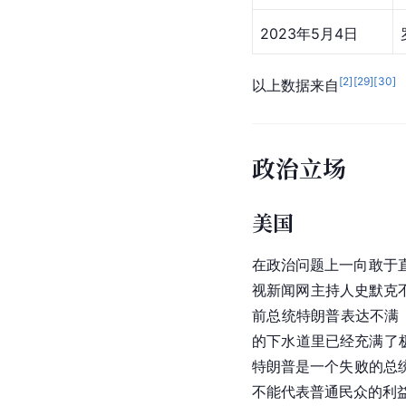
2023年5月4日
[
2
]
[
29
]
[
30
]
以上数据来自
政治立场
美国
在政治问题上一向敢于
视新闻网主持人史默克
前总统
特朗普
表达不满
的下水道里已经充满了
特朗普是一个失败的总
不能代表普通民众的利