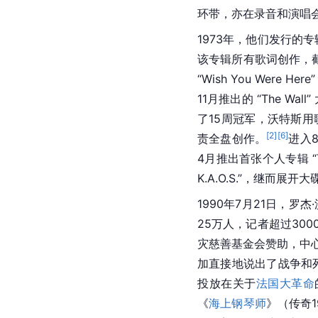
环带，亦在录音和演唱
1973年，他们发行的专
该专辑所有歌词创作，截
“Wish You Were
11月推出的 “The 
了15周冠军，沃特斯
[
2
]
[
6
]
责全盘创作。
进入
4月推出首张个人专辑 “The
K.A.O.S.”，继而展开
1990年7月21日，罗
25万人，记者超过30
灾慈善基金会赞助，中心节
加直接地说出了战争和
投放在关于
法国大革命
《
海上钢琴师
》（传奇1