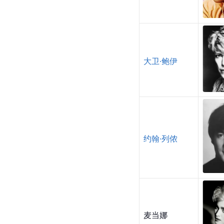
大卫·鲍伊
约翰·列侬
麦当娜