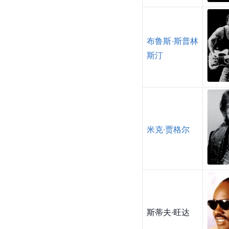
布鲁斯·斯普林
斯汀
米克·贾格尔
斯蒂夫·旺达