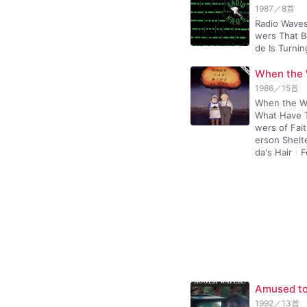
1987
／
8
首
Radio Wave
wers That 
de Is Turnin
When the 
1986
／
15
首
When the W
What Have 
wers of Fai
erson Shelt
da's Hair
F
Amused to
1992
／
13
首