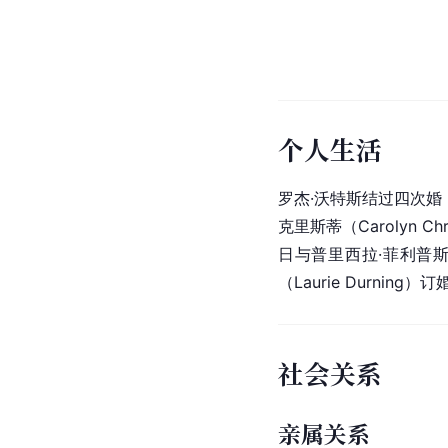
个人生活
罗杰·沃特斯结过四次婚，
克里斯蒂（
Carolyn
 C
日与普里西拉·菲利普斯（P
（Laurie Durnin
社会关系
亲属关系