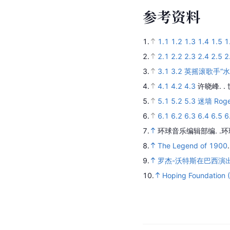
参
考
资
料
1.
1.1
1.2
1.3
1.4
1.5
1
2.
2.1
2.2
2.3
2.4
2.5
2
3.
3.1
3.2
英摇滚歌手“水
4.
4.1
4.2
4.3
许晓峰. .
5.
5.1
5.2
5.3
迷墙 Roger
6.
6.1
6.2
6.3
6.4
6.5
6
7.
环球音乐编辑部编.
.环
8.
The Legend of 1900
9.
罗杰-沃特斯在巴西演
10.
Hoping Foundation 