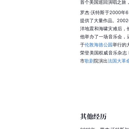
首个
美国
巡回演唱之旅
罗杰·沃特斯于2000年6
提供了大量作品。2002年5
洋
地震和
海啸
灾难后，
他举办了一场音乐会，还参加了游
于
伦敦海德公园
举行的大
荣登
美国
权威音乐杂志 B
市
歌剧
院演出
法国大革
其他经历