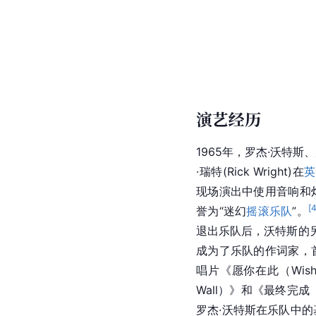
演艺经历
1965年，罗杰·沃特斯、
·瑞特(Rick Wright)在
英
现场演出中使用音响和
[
誉为“迷幻
摇滚乐队
”。
退出乐队后，沃特斯的
成为了乐队的作词家，
唱片《愿你在此（Wish Y
Wall）》和《最终完成（
罗杰·沃特斯在乐队中