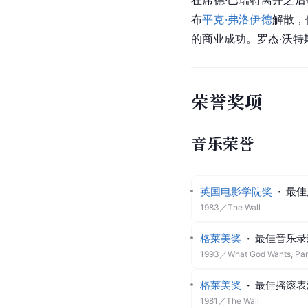
在席德·巴瑞特离开之后歌
布
平克·弗洛伊德
解散，
的商业成功。罗杰·沃特
荣誉奖项
音乐荣誉
英国电影学院奖
·
最佳
1983
／
The Wall
格莱美奖
·
最佳音乐录
1993
／
What God Wants, Par
格莱美奖
·
最佳摇滚表
1981
／
The Wall