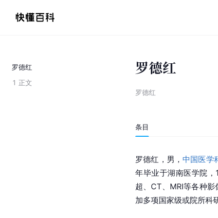
罗德红
罗德红
1
正文
罗德红
条目
罗德红，男，
中国医学
年毕业于湖南医学院，1
超、CT、MRI等各种
加多项国家级或院所科