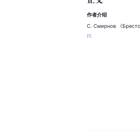
作者介绍
С. Смирнов 《
Брест
[
1
]