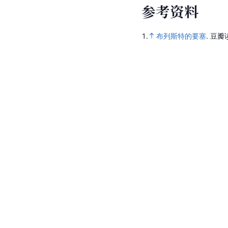
参
考
资
料
1.
布列斯特的要塞
.
豆瓣