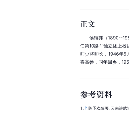
正文
　　侯镇邦（1890--19
任第10路军独立团
上校
师少将师长，1946年5
将高参，同年回乡，19
参
考
资
料
1.
陈予欢编著.
云南讲武