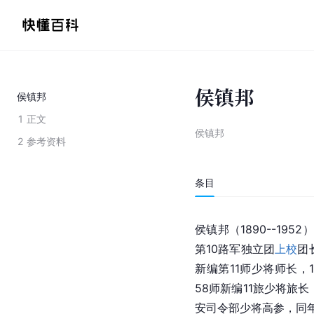
侯镇邦
侯镇邦
1
正文
侯镇邦
2
参考资料
条目
侯镇邦（1890--1952）
第10路军独立团
上校
团
新编第11师少将师长，1
58师新编11旅少将旅长
安司令部少将高参，同年