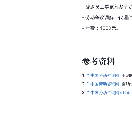
- 辞退员工实施方案享
- 劳动争议调解、代理
- 年费：4000元。
参
考
资
料
1.
中国劳动咨询网
.
王朝
2.
中国劳动咨询网
.
百纳
3.
中国劳动咨询网51labou