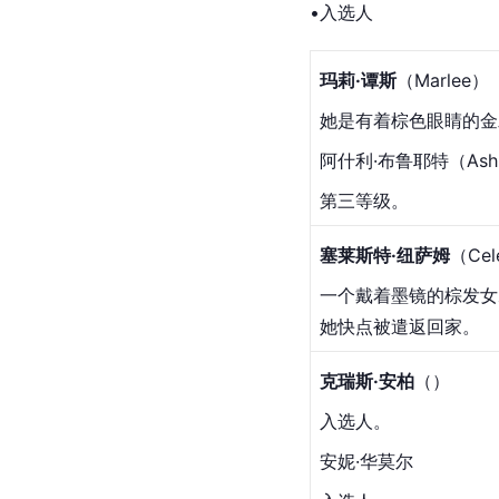
•入选人
玛莉·谭斯
（Marlee）
她是有着棕色眼睛的金
阿什利·布鲁耶特（Ashl
第三等级。
塞莱斯特·纽萨姆
（Cel
一个戴着墨镜的棕发女
她快点被遣返回家。
克瑞斯·安柏
（）
入选人。
安妮·华莫尔