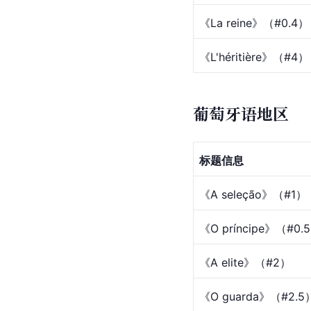
《La reine》（#0.4）
《L'héritière》（#4）
葡萄牙语地区
标题信息
《A seleção》（#1）
《O príncipe》（#0.
《A elite》（#2）
《O guarda》（#2.5