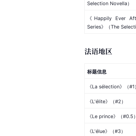
Selection Novella）
《Happily Ever Aft
Series》（The Select
法语地区
标题信息
《La sélection》（#
《L'élite》（#2）
《Le prince》（#0.5
《L'élue》（#3）