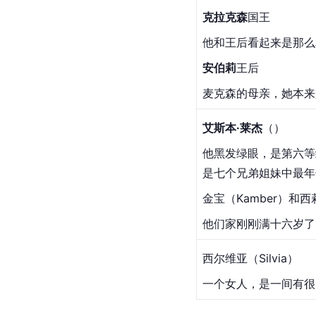
克拉克森
国王
他和王后看起来是那么
安伯莉
王后
麦克森的母亲，她本来
艾斯本·莱杰
（）
他黑发绿眼，是第六等
是七个兄弟姐妹中最年
金宝（Kamber）和
他们家刚刚满十六岁了
西尔维亚（Silvia）
一个女人，是一间有很