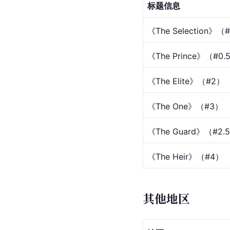
标题信息
《The Selection》（
《The Prince》（#0.
《The Elite》（#2）
《The One》（#3）
《The Guard》（#2.
《The Heir》（#4）
其他地区