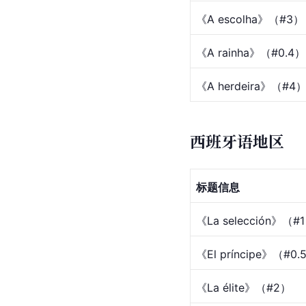
《A escolha》（#3）
《A rainha》（#0.4）
《A herdeira》（#4
西班牙语地区
标题信息
《La selección》（#
《El príncipe》（#0.
《La élite》（#2）