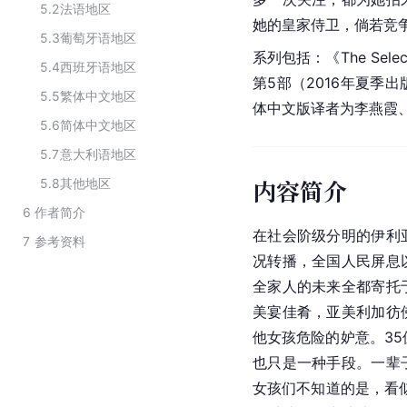
5.2
法语地区
她的皇家侍卫，倘若竞
5.3
葡萄牙语地区
系列包括：《The Select
5.4
西班牙语地区
第5部（2016年夏季
5.5
繁体中文地区
体中文版译者为李燕霞、
5.6
简体中文地区
5.7
意大利语地区
内容简介
5.8
其他地区
6
作者简介
在社会阶级分明的伊利
7
参考资料
况转播，全国人民屏息
全家人的未来全都寄托
美宴佳肴，亚美利加彷
他女孩危险的妒意。35
也只是一种手段。一辈
女孩们不知道的是，看