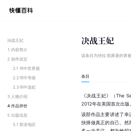
决战王妃
决战王妃
1
内容简介
该条目为
绮拉·凯斯著的青
2
创作设定
2.1
书中世界观
条目
2.2
书中等级
2.3
书中选妃
《决战王妃》（The S
3
人物介绍
2012年在美国首次出
4
作品评价
该部作品主要讲述了幸
5
出版信息
抉择做真正的自己。然
5.1
英语地区
多一次关注，都为她招