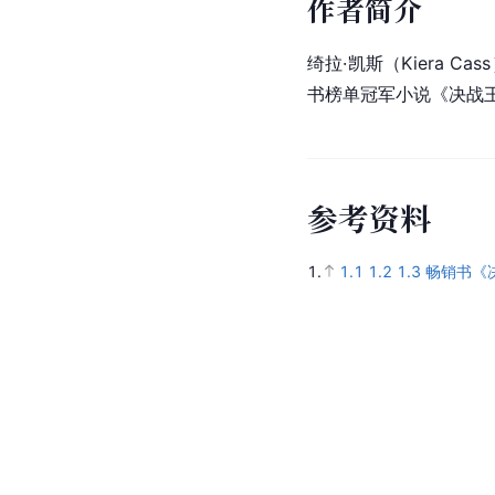
作者简介
绮拉·凯斯（Kiera C
书榜单冠军小说《决战
参
考
资
料
1.
1.1
1.2
1.3
畅销书《