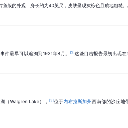
鳄鱼般的外观，身长约为40英尺，皮肤呈现灰棕色且质地粗糙
[
2
]
事件最早可以追溯到1921年8月。
这些目击报告最初出现在1922
[
3
]
algren Lake），
位于
内布拉斯加州
西南部的沙丘地带