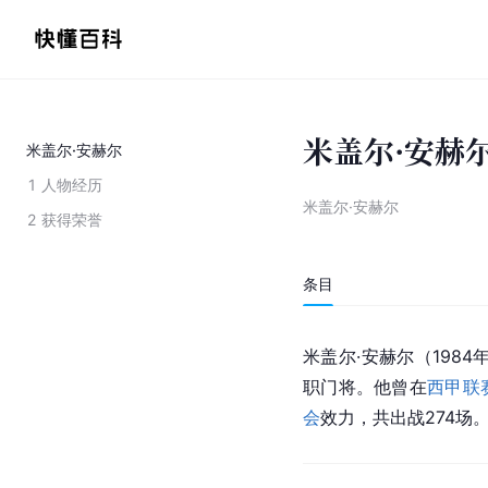
米盖尔·安赫
米盖尔·安赫尔
1
人物经历
米盖尔·安赫尔
2
获得荣誉
条目
米盖尔·安赫尔（1984
职门将。他曾在
西甲联
会
效力，共出战274场