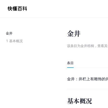
金井
金井
1
基本概况
该条目为
金井梧桐
，
查看
其
条目
金井：井栏上有雕饰的
基本概况