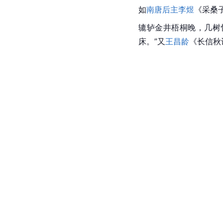
如
南唐后主李煜
《采桑
辘轳金井梧桐晚，几树
床。”又
王昌龄
《
长信秋