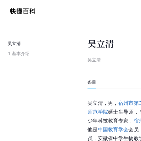
吴立清
吴立清
1
基本介绍
吴立清
条目
吴立清，男，
宿州市第
师范学院
硕士生导师，
少年科技教育专家，
宿
他是
中国教育学会
会员
员，安徽省中学生物教