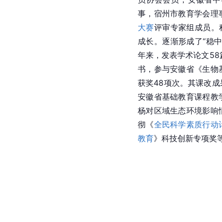
事，宿州市教育学会理
大赛
评审专家组成员。
成长。逐渐形成了“稳
年来，发表学术论文58
书，参与
安徽省
《生物
获奖48项次。其课改
安徽省
基础教育课程教
杨对区域生态环境影响
彻《
全民科学素质行动
教育
》科技创新专项奖