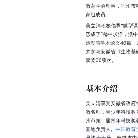
教育学会理事，宿州市
家组成员。
吴立清积极倡导“微型
形成了“稳中求活，活
清发表学术论文40篇，
并参与
安徽省
《生物基
获奖36项次。
基本介绍
吴立清享受安徽省政府
教名师，青少年科技教
州市第二届青年科技奖
基地负责人。
中国教育
员协会会员，
安徽省
中