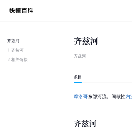
齐兹河
齐兹河
1
齐兹河
齐兹河
2
相关链接
条目
摩洛哥
东部河流。间歇性
内
齐兹河