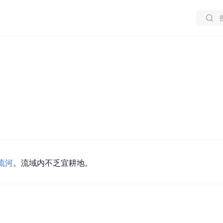
流河
。流域内不乏宜耕地。