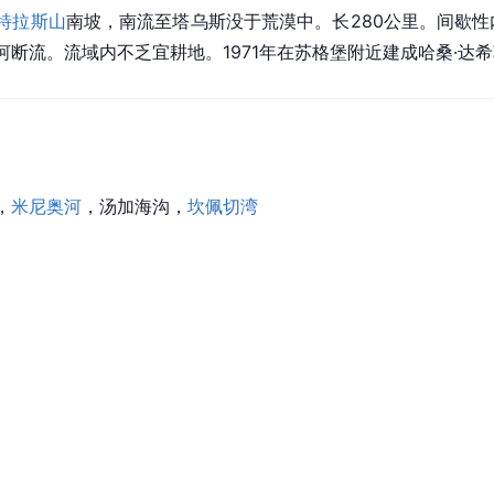
特拉斯山
南坡，南流至塔乌斯没于荒漠中。长280公里。间歇
断流。流域内不乏宜耕地。1971年在
苏格堡
附近建成哈桑·达
，
米尼奥河
，汤加海沟，
坎佩切湾