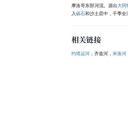
摩洛哥东部河流。源出
大阿
入
砾石
和沙土层中，干季全河
相关链接
约塔运河
，齐兹河，
米洛河