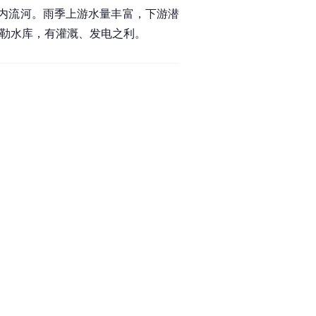
性内流河。雨季上游水量丰富，下游潜
希勒水库，有灌溉、发电之利。