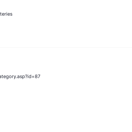
eries
category.asp?id=87