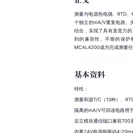
测量与电源
热电偶
、RTD、
个独立的mA/V重复电路
结合，实现了具有直觉力的
到的兼容性、不熔的保护
MCAL4200成为完成测
基本资料
特性：
测量和源T/C（13种）、RTD
隔离的mA/V可回读电路用
后立模块通信端口兼容700
内量24V电源能驱动4-20m