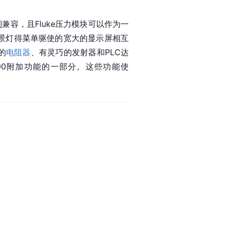
列兼容，且Fluke压力模块可以作为一
背景灯得菜单驱使的宽大的显示屏相互
的
电阻器
、有灵巧的发射器和
PLC
达
200附加功能的一部分。这些功能使