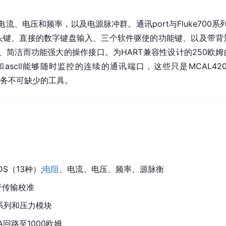
电流、电压和频率，以及电源脉冲群。通讯port与Fluke700系
。头键、直接的数字键盘输入、三个软件驱使的功能键、以及带
、简洁而功能强大的操作接口。为HART兼容性设计的250欧姆
和
ascll
能够随时监控的连续的
通讯端口
，这些只是MCAL4
量任务不可缺少的工具。
S（13种）;
电阻
、电流、电压、频率、源脉衡
于传输校准
系列和压力模块
A回路至1000欧姆