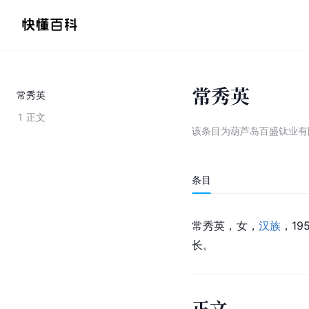
常秀英
常秀英
1
正文
该条目为
葫芦岛百盛钛业有
条目
常秀英，女，
汉族
，1
长。
正文