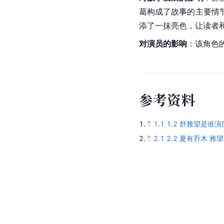
葛构成了故事的主要情
添了一抹亮色，让读者
对演员的影响
：该角色
参
考
资
料
1.
1.1
1.2
舒雅望是谁演
2.
2.1
2.2
夏有乔木 雅