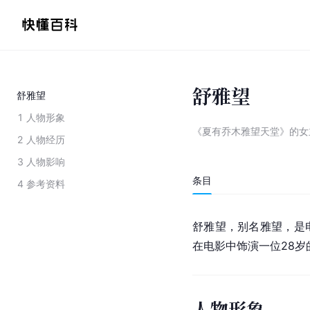
舒雅望
舒雅望
1
人物形象
《夏有乔木雅望天堂》的女
2
人物经历
3
人物影响
条目
4
参考资料
舒雅望，别名雅望，是
在电影中饰演一位28
人物形象