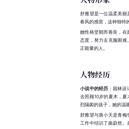
舒雅望是一位温柔美丽
春风的感觉，这种独特
她性格坚韧而善良，在
态度，努力去克服困难
正能量的人。
人物经历
小说中的经历
：园林设
去照顾10岁的夏木，
烈隔阂的孩子，她的温
舒雅望与唐小天是青梅
工作中结识了曲蔚然。