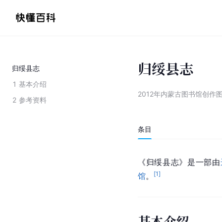
归绥县志
归绥县志
1
基本介绍
2012年内蒙古图书馆创作
2
参考资料
条目
《归绥县志》是一部由
[
1
]
馆
。
基本介绍