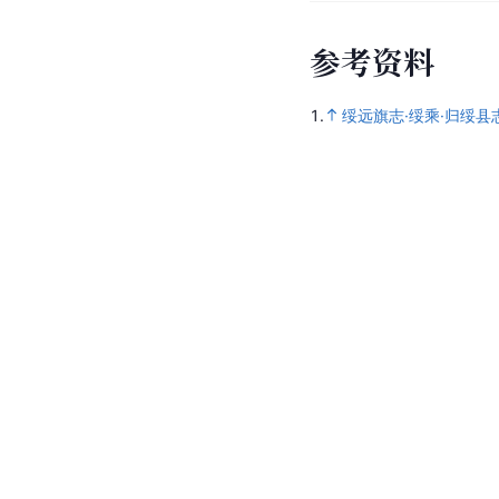
参
考
资
料
1.
绥远旗志·绥乘·归绥县