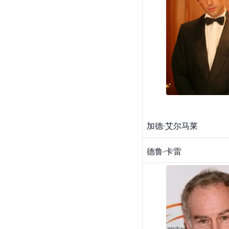
加德·艾尔马莱
德鲁·卡雷