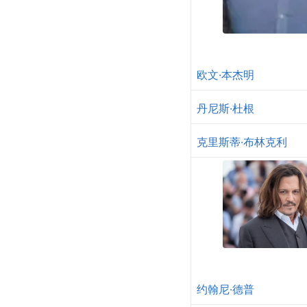
欧文·本杰明
丹尼斯·杜根
克里斯蒂·布林克利
约翰尼·德普