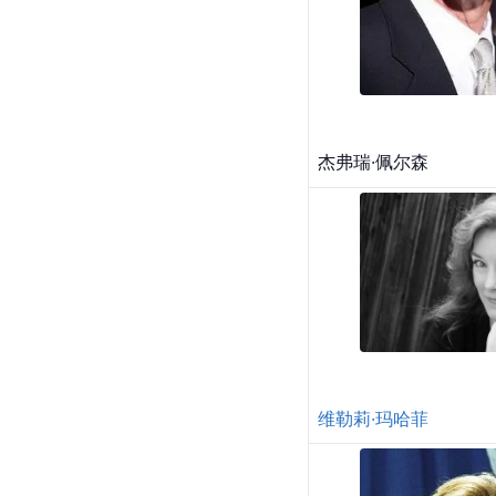
杰弗瑞·佩尔森
维勒莉·玛哈菲