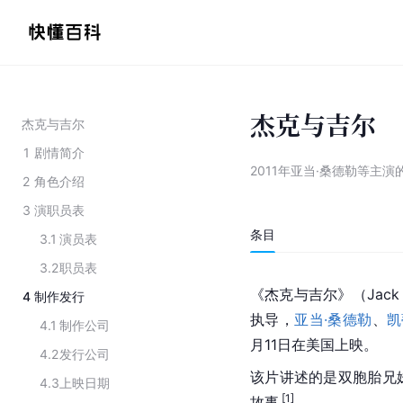
杰克与吉尔
杰克与吉尔
1
剧情简介
2011年亚当·桑德勒等主演
2
角色介绍
3
演职员表
条目
3.1
演员表
3.2
职员表
《杰克与吉尔》（Jack an
4
制作发行
执导，
亚当·桑德勒
、
凯
4.1
制作公司
月11日在美国上映。
4.2
发行公司
该片讲述的是双胞胎兄
4.3
上映日期
 [1]
故事
。