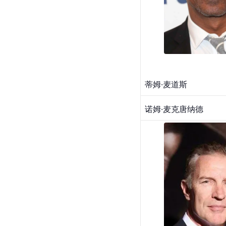
蒂姆·麦道斯
诺姆·麦克唐纳德