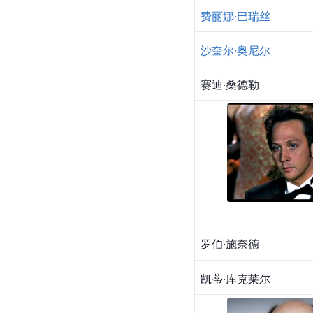
费丽娜·巴瑞丝
沙奎尔·奥尼尔
赛迪·桑德勒
罗伯·施奈德
凯蒂·库克莱尔