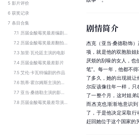
5
影片评价
6
获奖记录
7
条目合集
剧情简介
7.1
历届金酸莓奖最差编剧作品
7.2
历届金酸莓奖最差翻拍、照搬或续集电影
杰克（亚当·桑德勒饰
项，就是他的双胞胎姐
7.3
加里·瓦伦廷主演的电影
厌烦的刮噪的女人，也
7.4
历届金酸莓奖最差影片
笔”。每一年，他都不
7.5
艾伦·卡瓦特编剧的作品
了多久，她的出现就让
7.6
凯蒂·霍尔姆斯主演的电影
尔应该像往年一样，只
7.7
亚当·桑德勒主演的影视作品
了一整个月，这对姐弟
7.8
历届金酸莓奖最差导演作品
而杰克也渐渐地意识到
了，于是他决定采取行
赶回她位于这个国家的