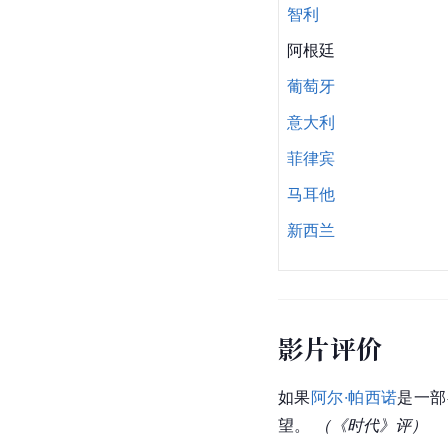
智利
阿根廷
葡萄牙
意大利
菲律宾
马耳他
新西兰
影片评价
如果
阿尔·帕西诺
是一部
望。 
（《时代》评）