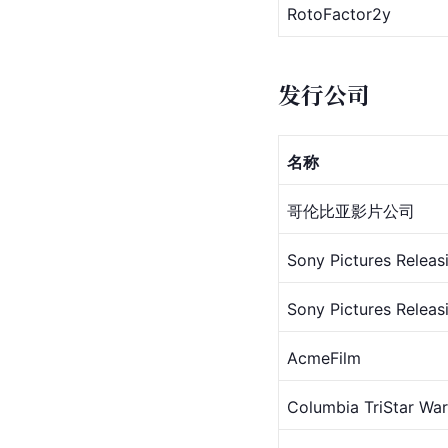
RotoFactor2y
发行公司
名称
哥伦比亚影片公司
Sony Pictures Releas
Sony Pictures Releas
AcmeFilm
Columbia TriStar War