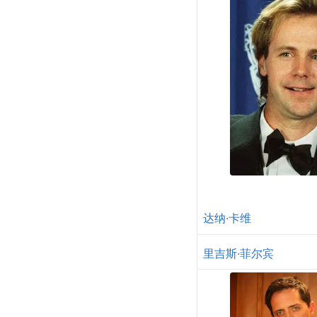
达纳·卡维
里吉斯·菲尔宾