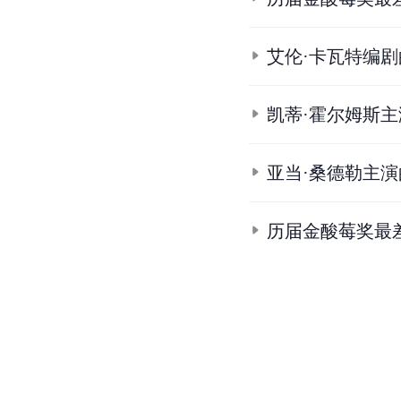
艾伦·卡瓦特编
凯蒂·霍尔姆斯
亚当·桑德勒主
历届金酸莓奖最