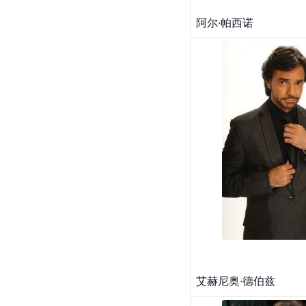
阿尔·帕西诺
艾赫尼奥·德伯兹