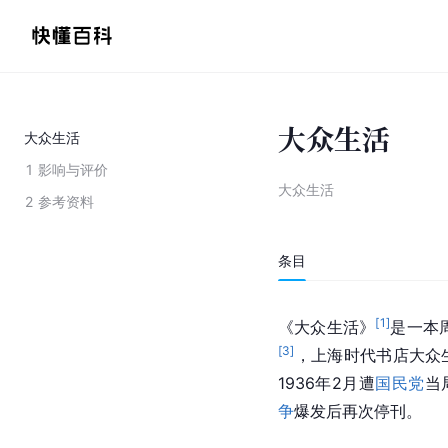
大众生活
大众生活
1
影响与评价
大众生活
2
参考资料
条目
[
1
]
《大众生活》
是一本
[
3
]
，上海时代书店大众
1936年2月遭
国民党
当
争
爆发后再次停刊。