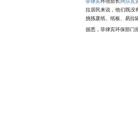
菲律宾
环境部长
阿尔瓦
拉居民来说，他们既没
挑拣废纸、纸板、易拉
据悉，菲律宾环保部门