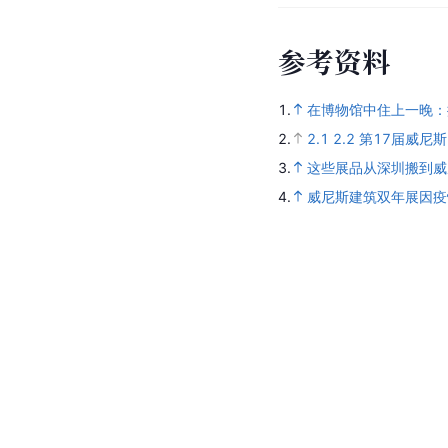
参
考
资
料
1.
在博物馆中住上一晚：
2.
2.1
2.2
第17届威尼
3.
这些展品从深圳搬到威
4.
威尼斯建筑双年展因疫