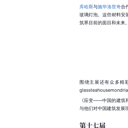
库哈斯
与
施华洛世奇
合
玻璃灯泡。这些材料安
筑界目前的面目和未来
围绕主展还有众多精
glassteahousemondria
《应变——中国的建筑
与他们对
中国建筑发展
第十七届