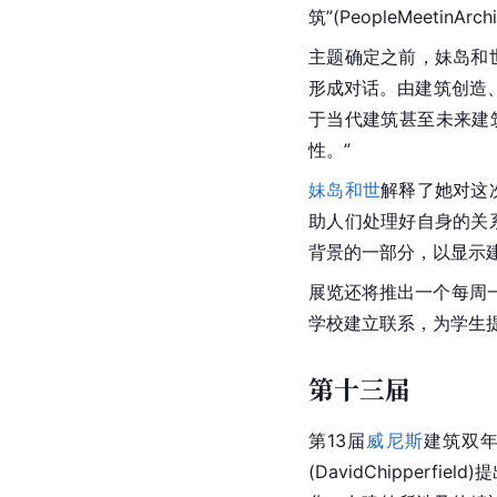
筑”(PeopleMeetin
Archi
主题确定之前，妹岛和
形成对话。由建筑创造
于当代建筑甚至未来建
性。”
妹岛和世
解释了她对这
助人们处理好自身的关
背景的一部分，以显示
展览还将推出一个每周一
学校建立联系，为学生
第十三届
第13届
威尼斯
建筑双年
(DavidChipper