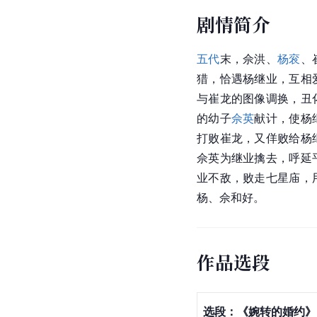
剧情简介
五代
末，佘洪、
杨衮
、
猎，恰遇
杨继业
，互相
与崔龙的图像调换，丑
的幼子
佘英
献计，使杨
打败崔龙，又佯败给杨
佘英为继业擒去，呼延
业不敌，败走七星庙，
杨、佘和好。
作品选段
选段：《婉转的婚约》