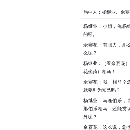
局中人：
杨继业
、
佘赛
杨继业：小姐，俺杨
的呀。
佘赛花：有眼力，那
么呢？
杨继业：（看佘赛花）
花坐骑）相马！
佘赛花：哦，相马？
就要引为知己吗？
杨继业：马逢伯乐，
那伯乐相马，还能赏
外呢？
佘赛花：这么说，您