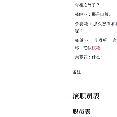
骨相之外了？
杨继业：那是自然。
佘赛花：那么您看看
呢？
杨继业
：哎呀呀！这
琢，艳似
桃花
……
佘赛花
：什么？
备注：
演职员表
职员表