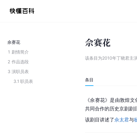
佘赛花
佘赛花
1
剧情简介
该条目为
2010年丁晓君主
2
作品选段
3
演职员表
条目
3.1
职员表
《佘赛花》是由敦煌文
共同合作的历史京剧剧
该剧目讲述了
佘太君
与