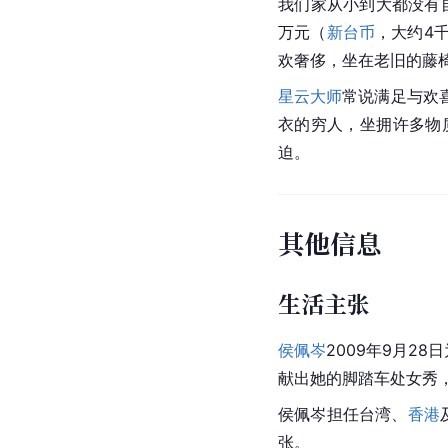
我们家从小到大都没有
万元（
新台币
，大约4
欢奢侈，坐在老旧的藤
星云大师
常说满足与欢
衣的穷人，坐拥许多物
迫。
其他信息
生活主张
侯佩岑
2009年9月2
献出她的脚踏车处女秀
侯佩岑担任
台湾
、
香港
张。