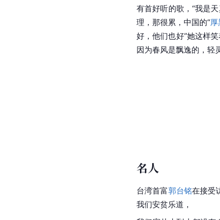
有首好听的歌，“我是天
理，那很累，中国的“
厚
好，他们也好”她这样笑
因为春风是飘逸的，轻灵
名人
台湾
首富
郭台铭
在接受
我们安贫乐道，