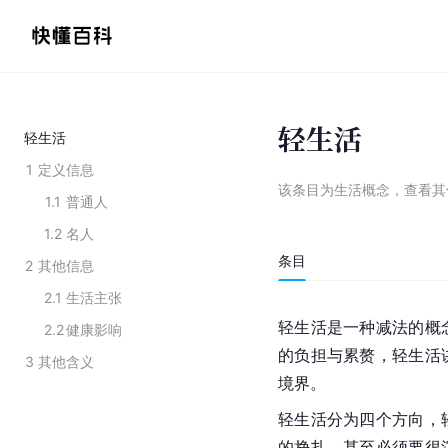
轻生活
轻生活
1
定义信息
该条目为
生活概念
，
查看
其
1.1
普通人
1.2
名人
条目
2
其他信息
2.1
生活主张
轻生活是一种减法的概
2.2
健康影响
的负担与累赘，轻生活
3
其他含义
境界。
轻生活
分为四个方向，
的挣扎，甚至必须要很