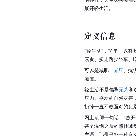
展开轻生活。
定义信息
“轻生活”，简单、返
素食、多走路少坐车、吃
可以是减肥、
减压
、抗
颠覆。
轻生活不是倡导
无为
和
压力。突发的自然灾害
扔掉一直不敢面对的负
网上流得一句话：“放
甚至温饱之后的悠休减
主语，那是另外一种意