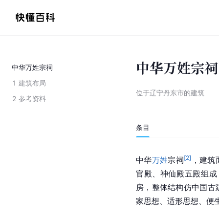
中华万姓宗祠
中华万姓宗祠
1
建筑布局
位于辽宁丹东市的建筑
2
参考资料
条目
[
2
]
中华
万姓
宗祠
，
建筑
官殿、神仙殿五殿组成
房，整体结构仿
中国
古
家思想、适形思想、便