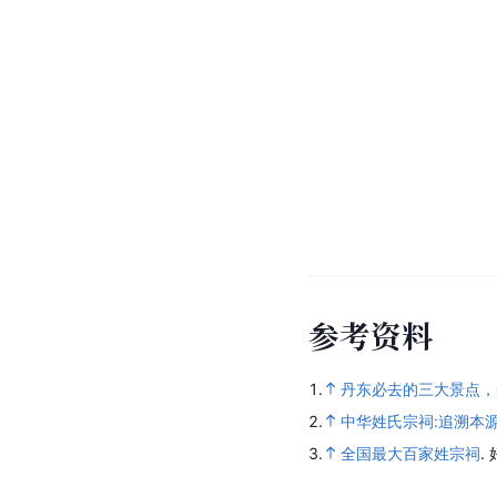
参
考
资
料
1.
丹东必去的三大景点，
2.
中华姓氏宗祠:追溯本
3.
全国最大百家姓宗祠
.