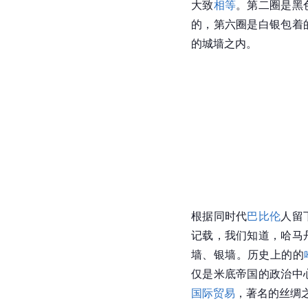
大致
相等
。第二圈是黑
的，第六圈是白银包着
的城墙之内。
根据同时代
巴比伦
人留
记载，我们知道，哈马
墙、银墙。历史上的的
仅是米底帝国的政治中
国际贸易
，著名的丝绸