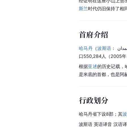
经证明在这座小山上曾
斯兰
时代仍旧保持了相
首府介绍
哈马丹
（
波斯语
口550,284人（2005
根据
亚述
的历史记载，
是米底的首都，也是阿
行政划分
哈马丹省下设8郡；其
波
波斯语 英语译音 汉语