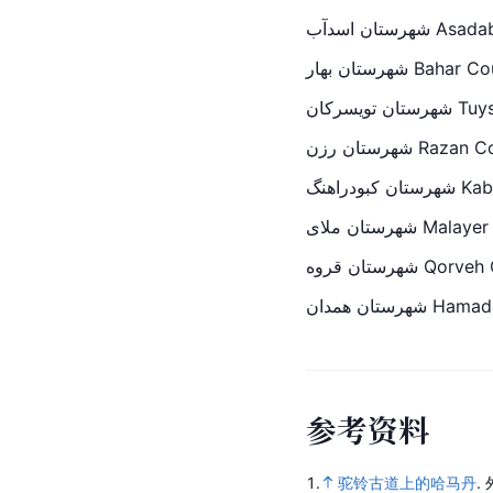
رستان اسدآب
شهرستان بهار Baha
یسرکان
شهرستان رزن 
ودراهنگ
رستان ملای
شهرستان قروه Q
شهرستان همدان 
Hamad
参
考
资
料
1.
驼铃古道上的哈马丹
.