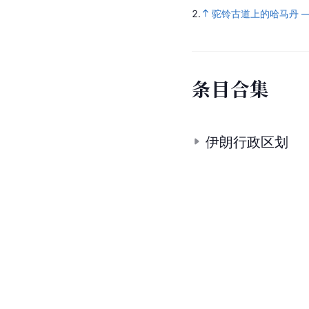
2.
驼铃古道上的哈马丹 
条
目
合
集
伊朗行政区划