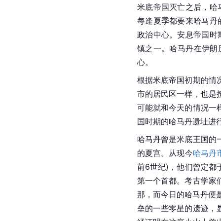
米底帝国灭亡之后，哈
每逢夏季都要来哈马丹
政治中心。安息帝国时
镇之一。
哈马丹
在
伊朗
心。
根据米底帝国初期的情
市的居民区一样，也是
可能就和今天的情况一
国时期的
哈马丹
遗址进
哈马丹曾是米底王国的
的
夏宫
。从现今
哈马丹
前6世纪)，他们曾定
第一个首都。考古学家
那，而今日的
哈马丹
便
垒的一些零星的遗迹，