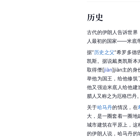
历史
古代的伊朗人告诉世界
人最初的国家——米底
据“
历史之父
”
希罗多德
凯斯。据说戴奥凯斯本
取得
僭
[
jiàn
]
jiàn主
举他为国王，给他修筑
他又强迫米底人给他建
腊人又称之为厄格巴丹
关于
哈马丹
的情况，在
大，是一圈套着一圈地
城市建筑在平原上，这
的伊朗人说，哈马丹的