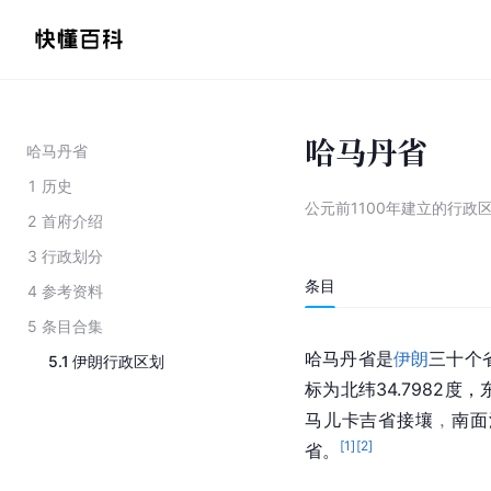
哈马丹省
哈马丹省
1
历史
公元前1100年建立的行政
2
首府介绍
3
行政划分
条目
4
参考资料
5
条目合集
哈马丹省是
伊朗
三十个
5.1
伊朗行政区划
标为北纬34.7982度，
马儿卡吉省接壤﹐南面
[
1
]
[
2
]
省
。