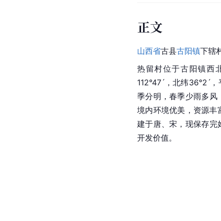
正文
山西省
古县
古阳镇
下辖
热留村位于古阳镇西北
112°47ˊ，北纬36
季分明，春季少雨多风
境内环境优美，资源丰
建于唐、宋，现保存完
开发价值。