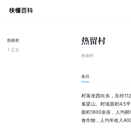
热留村
热留村
1
正文
热留村
条目
村落坐西向东，东经112°
雀梁山。村域面积4.5
面积1800余亩，人均
食作物，人均年收入40