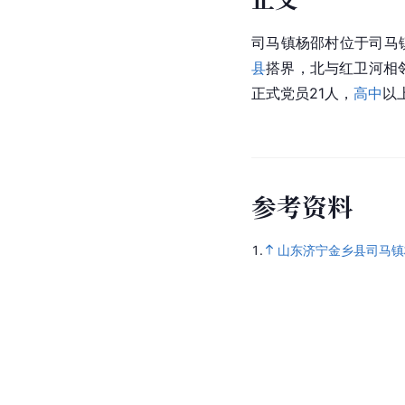
司马镇杨邵村位于司马
县
搭界，北与红卫河相邻
正式党员21人，
高中
以
参
考
资
料
1.
山东济宁金乡县司马镇