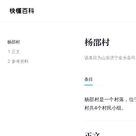
杨邵村
杨邵村
1
正文
该条目为
山东济宁金乡县司
2
参考资料
条目
杨邵村是一个村落，位
村共4个村民小组。
正文