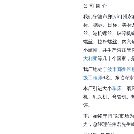
公 司 简 介
我们宁波市
鄞
[
yín
]
州永
标、德标、日标、
美标
丝、港机螺丝、破碎机
螺丝、拉杆螺丝、内六角、
小螺帽，并生产液压管
大利亚
等几十个国家，
我厂地处
宁波市
鄞州区
级工程师
6名。东临深水
本厂引进大小
车床
、磨
机、轧头机、弯管机、热
评。
本厂始终坚持“以市场
力，总经理任伟君先生