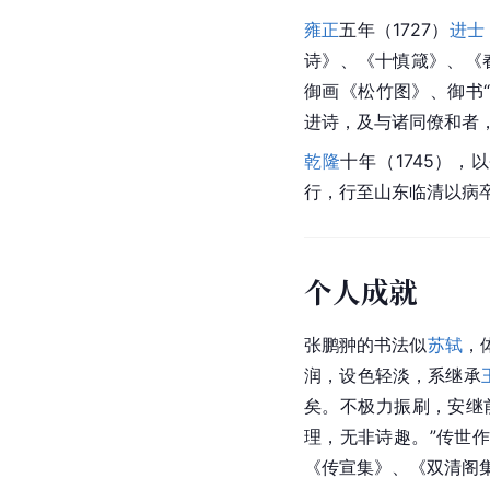
雍正
五年（1727）
进士
诗》、《十慎箴》、《
御画《松竹图》、御书
进诗，及与诸同僚和者
乾隆
十年（1745）
行，行至山东临清以病
个人成就
张鹏翀的书法似
苏轼
，
润，设色轻淡，系继承
矣。不极力振刷，安继
理，无非诗趣。”传世作
《传宣集》、《双清阁