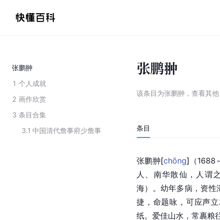
张鹏翀
张鹏翀
1
个人成就
该条目为
张鹏翀
，
查看
其
2
画作欣赏
3
条目合集
条目
3.1
中国清代詹事府少詹事
张鹏
翀
[
chōng
]
（1688
人、南华散仙，人谓
海）。幼年多病，资性
捷，命题咏，可应声立
纸。爱佳山水，常裹粮