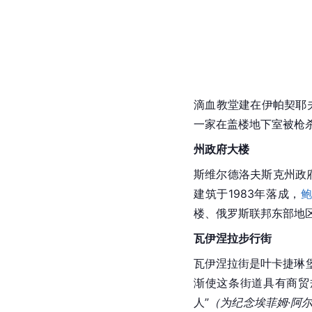
滴血教堂建在伊帕契耶夫
一家在盖楼地下室被枪杀
州政府大楼
斯维尔德洛夫斯克州政
建筑于1983年落成，
鲍
楼、
俄罗斯
联邦东部地
瓦伊涅拉步行街
瓦伊涅拉街是叶卡捷琳
渐使这条街道具有商贸规
人
”
（为纪念埃菲姆·阿