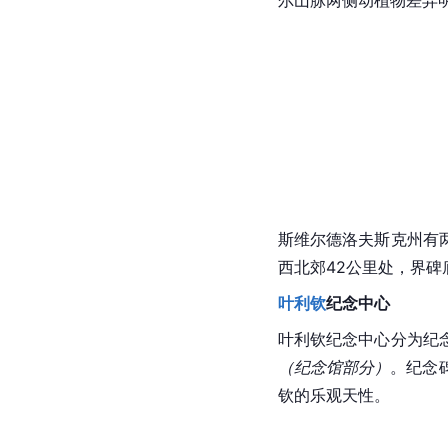
斯维尔德洛夫斯克州有
西北郊42公里处，界碑
叶利钦
纪念中心
叶利钦
纪念中心分为纪
（纪念馆部分）
。纪念
钦的乐观天性。