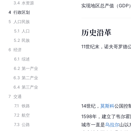
3.4
水资源
实现地区总产值（GDP）
4
行政区划
5
人口民族
历史沿革
5.1
人口
5.2
民族
11世纪末，
诺夫哥罗德
6
经济
6.1
综述
6.2
第一产业
6.3
第二产业
6.4
第三产业
7
交通
14世纪，
莫斯科
公国控
7.1
铁路
7.2
航空
1598年，建立了韦尔
城市一直是
乌拉尔
山
以
7.3
公路