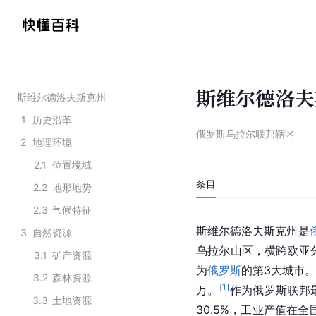
斯维尔德洛夫
斯维尔德洛夫斯克州
1
历史沿革
俄罗斯乌拉尔联邦辖区
2
地理环境
2.1
位置境域
条目
2.2
地形地势
2.3
气候特征
斯维尔德洛夫斯克州是
3
自然资源
乌拉尔山区，横跨欧亚
3.1
矿产资源
为
俄罗斯
的第3大城市。
3.2
森林资源
[
1
]
万。
作为俄罗斯联邦
3.3
土地资源
30.5%，工业产值在