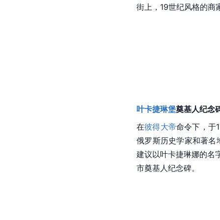
街上，19世纪风格的
叶卡捷琳堡
奠基人纪念
在
彼得大帝
命令下，于1
俄罗斯
历史学家和著名
建议以叶卡捷琳娜的名字
市奠基人纪念碑。 