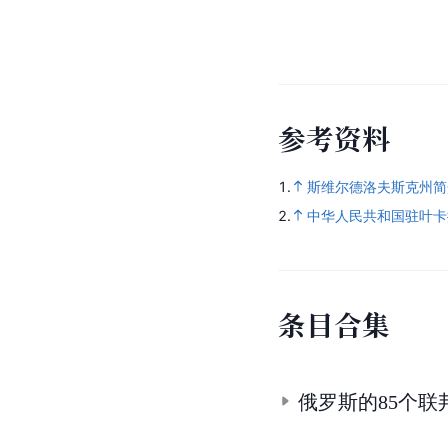
参
考
资
料
1.
斯维尔德洛夫斯克州简
2.
中华人民共和国驻叶卡
条
目
合
集
俄罗斯的85个联