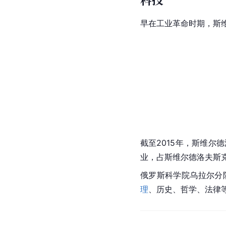
早在
工业革命
时期，斯
截至2015年，斯维尔
业，占斯维尔德洛夫斯克
俄罗斯科学院
乌拉尔
分
理
、历史、哲学、法律等