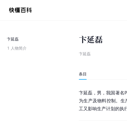
卞延磊
卞延磊
1
人物简介
卞延磊
条目
卞延磊，男，我国著名P
为生产及物料控制。生
工又影响生产计划的执