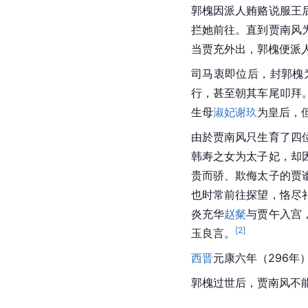
郭槐因派人贿赂说服王
拦她前往。直到贾南风
当贾充外出，郭槐便派
司马衷即位后，封郭槐
行，甚至朝其车尾叩拜
生母
淑妃
谢玖
为皇后，
由於贾南风只生育了四
韩寿之女为太子妃，却
贵而骄、欺侮太子的贾
也时常前往探望，恪尽
炎充华
赵粲
与贾午入宫
[
2
]
玉良言。
西晋
元康六年（296年
郭槐过世后，贾南风不能