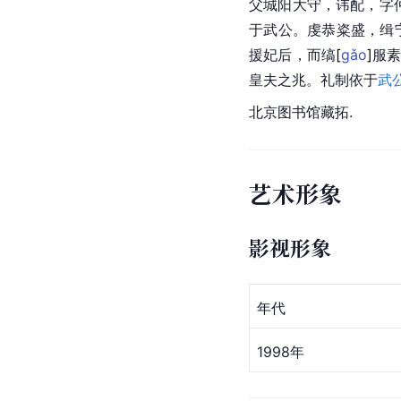
父城阳大守，讳配，字
于
武公
。虔恭粢盛，缉
援妃后，而
缟
[
gǎo
]
服
皇夫之兆。礼制依于
武
北京图书馆
藏拓.
艺术形象
影视形象
年代
1998年