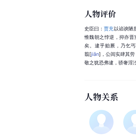
人物评价
史臣曰：
贾充
以谄谀陋
惟
魏朝
之悖逆，抑亦晋
矣。逮乎贻厥，乃乞丐
翦
[
jiǎn
]
，公闾实肆其劳
敬之犹恐弗逮，骄奢淫
人
物
关
系