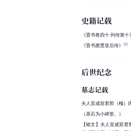
史籍记载
《晋书卷四十·列传第十
[
6
]
《晋书惠贾皇后传》
后世纪念
墓志记载
夫人宜成宣君郭（槐）
（
原石
为小碑形。）
【铭文】夫人宜成宣君