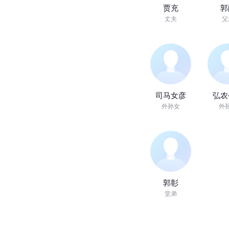
贾充
郭
丈夫
父
司马女彦
弘农
外孙女
外
郭彰
堂弟