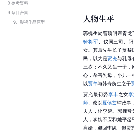
8
参考资料
9
条目合集
人物生平
9.1
影视作品原型
郭槐生於曹魏明帝青龙
骑将军
、仪同三司、阳
女。其后先生长子贾黎
民，以为是
贾充
与乳母
三岁；不久又生一子，
心，杀害乳母，小儿一
以
贾午
与韩寿所生之子
贾充最初娶
李丰
之女
李
师
、改以
夏侯玄
辅政事
夫人，让李婉、郭槐皆
人，李婉不应和她平起
离婚，迎回李婉，但贾