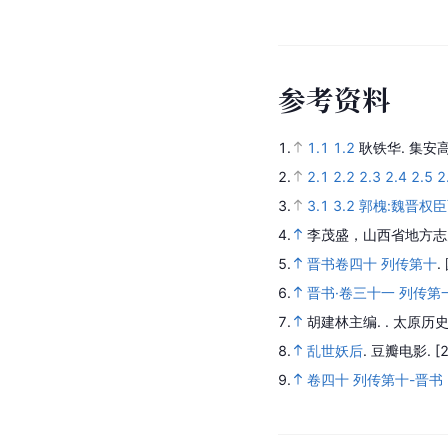
参
考
资
料
1.
1.1
1.2
耿铁华.
集安高
2.
2.1
2.2
2.3
2.4
2.5
2
3.
3.1
3.2
郭槐:魏晋权
4.
李茂盛，山西省地方志
5.
晋书卷四十 列传第十
.
6.
晋书·卷三十一 列传第
7.
胡建林主编. .
太原历史
8.
乱世妖后
.
豆瓣电影.
[
9.
卷四十 列传第十-晋