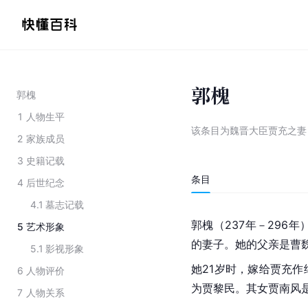
郭槐
郭槐
1
人物生平
该条目为
魏晋大臣贾充之妻
2
家族成员
3
史籍记载
条目
4
后世纪念
4.1
墓志记载
郭槐（237年－296
5
艺术形象
的妻子。她的父亲是曹
5.1
影视形象
她21岁时，嫁给贾充
6
人物评价
为贾黎民。其女贾南风
7
人物关系