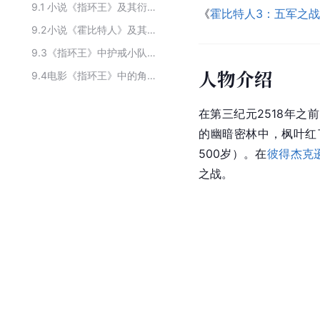
9.1
小说《指环王》及其衍生品中的角色
《
霍比特人3：五军之战
9.2
小说《霍比特人》及其衍生作品中的角色
9.3
《指环王》中护戒小队的成员
人物介绍
9.4
电影《指环王》中的角色
在第三纪元2518年之
的幽暗密林中，枫叶红
500岁）。在
彼得杰克
之战。