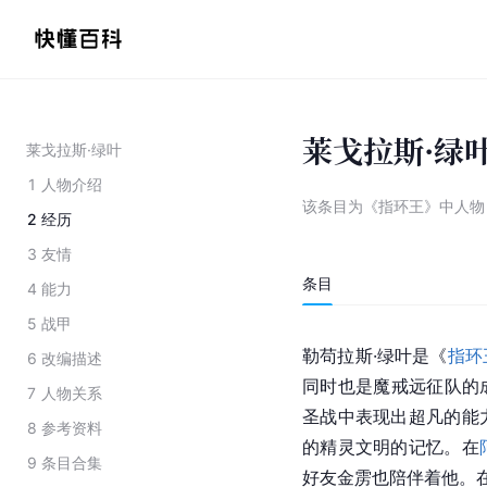
莱戈拉斯·绿
莱戈拉斯·绿叶
1
人物介绍
该条目为
《指环王》中人物
2
经历
3
友情
条目
4
能力
5
战甲
勒苟拉斯·绿叶是《
指环
6
改编描述
同时也是魔戒远征队的
7
人物关系
圣战中表现出超凡的能
8
参考资料
的精灵文明的记忆。在
9
条目合集
好友
金雳
也陪伴着他。