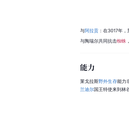
与
阿拉贡
：在3017
与陶瑞尔共同抗击
蜘蛛
能力
莱戈拉斯
野外生存
能力
兰迪尔
国王特使来到林