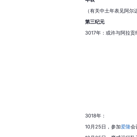
（有关中土年表见阿尔
第三纪元
3017年：或许与
阿拉贡
3018年：
10月25日，参加
爱隆
会