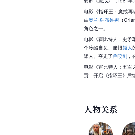
戏剧《
魔戒
》（1981年
电影《指环王：魔戒再现
由
奥兰多·布鲁姆
（Orl
角色之一。
电影《
霍比特人：史矛
个冷酷自负、痛恨
矮人
矮人、夺走了
兽咬剑
，
电影《霍比特人：五军之
贡，开启《指环王》后
人
物
关
系