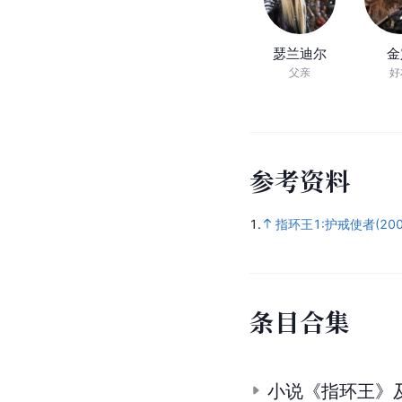
瑟兰迪尔
金
父亲
好
参
考
资
料
1.
指环王1:护戒使者(200
条
目
合
集
小说《指环王》