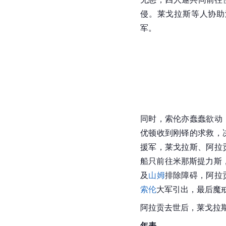
侵。莱戈拉斯等人协助
军。
同时，
索伦
亦蠢蠢欲动
优顿收到刚铎的求救，
援军，莱戈拉斯、
阿拉
船只前往米那斯提力斯
及
山姆
排除障碍，
阿拉
索伦
大军引出，最后魔
阿拉贡
去世后，莱戈拉
年表