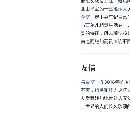
他祖父欧洛芬在「最后
孤山寻宝的十三名
矮人
金雳
一定不会忘记自己
与西尔凡精灵生活在一
灵的特征，所以莱戈拉
南边同胞的高贵血统不
友情
与
金雳
：在3018年的
爱
不离，精灵和
矮人
之间
友爱而她的地位让人无
土世界的人们长久歌颂