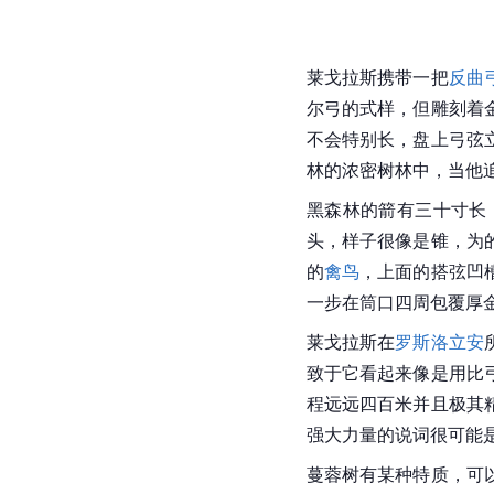
莱戈拉斯携带一把
反曲
尔弓的式样，但雕刻着
不会特别长，盘上弓弦
林的浓密树林中，当他
黑森林的箭有三十寸长
头
，样子很像是锥，为
的
禽鸟
，上面的搭弦凹
一步在筒口四周包覆厚
莱戈拉斯在
罗斯洛立安
致于它看起来像是用比
程远远四百米并且极其
强大力量的说词很可能
蔓蓉树有某种特质，可