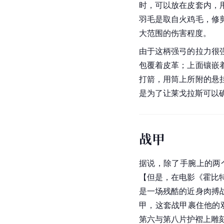
时，可以放在皮套内，
羽毛是取自火鸡毛，修
大范围的伤害程度。
由于这柄强弓的拉力很
包覆着皮革；上面镶嵌
打箭，用筒上所附的悬
是为了让莱戈拉斯可以
战甲
据说，除了手腕上的两
【但是，在电影《
霍比
是一场残酷的近身肉搏
甲，这套战甲裹住他的
第六与第八片护褶上雕