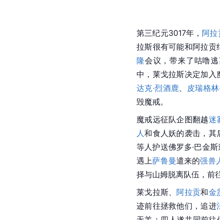
第三纪元3017年，
阿拉
拉斯很有可能和阿拉贡
隆
会议，带来了
咕噜
逃
中，莱戈拉斯决定加入
达克·烈酒鹿
、
皮瑞格林
毁魔戒。
魔戒远征队企图翻越
迷
人
和食
人妖
的袭击，其
等人护送佛罗多·巴金
遇上
萨鲁曼
遣来的
强兽
择与山姆脱离队伍，前
莱戈拉斯、
阿拉贡
和
金
迹前往拯救他们，追进
无恙；四人遂共同前往