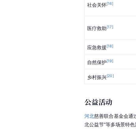
[
16
]
社会关怀
[
17
]
医疗救助
[
18
]
应急救援
[
19
]
自然保护
[
20
]
乡村振兴
公益活动
河北
慈善联合基金会通过
北公益节”等多场景特