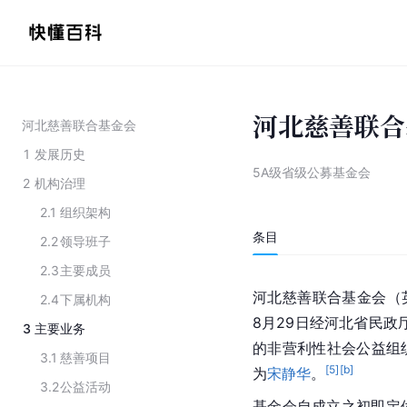
河北慈善联合
河北慈善联合基金会
1
发展历史
5A级省级公募基金会
2
机构治理
2.1
组织架构
条目
2.2
领导班子
2.3
主要成员
河北慈善联合基金会（英文名：H
2.4
下属机构
8月29日经河北省民政
3
主要业务
的非营利性社会公益组
3.1
慈善项目
[
5
]
[b]
为
宋静华
。
3.2
公益活动
基金会自成立之初即定