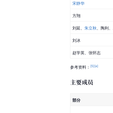
宋静华
方翔
刘延、
朱立秋
、陶利、
刘冰
赵学英、张怀志
[
5
]
[a]
参考资料：
主要成员
部分