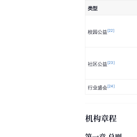
类型
[
22
]
校园公益
[
23
]
社区公益
[
24
]
行业盛会
机构章程
第一章 总则