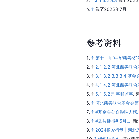
a.
a.1
a.2
a.3
截至202
b.
截至2025年7月
参
考
资
料
1.
第十一届“中华慈善奖
2.
2.1
2.2
河北慈善联合
3.
3.1
3.2
3.3
3.4
基金
4.
4.1
4.2
河北慈善联合
5.
5.1
5.2
理事和监事
.
6.
河北慈善联合基金会第
7.
#基金会公众影响力榜..
8.
#冀益播报# 5月...
.
新
9.
2024植爱行动 | 
10.
组织结构图
.
河北慈善