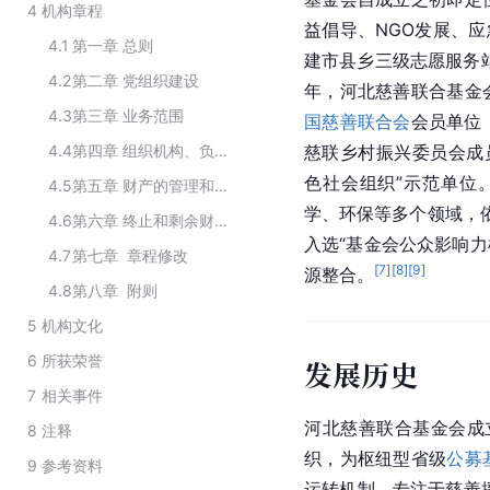
4
机构章程
益倡导、NGO发展、应
4.1
第一章 总则
建市县乡三级志愿服务站
4.2
第二章 党组织建设
年，河北慈善联合基金会
4.3
第三章 业务范围
国慈善联合会
会员单位
4.4
第四章 组织机构、负责人
慈联乡村振兴委员会成员
色社会组织”示范单位
4.5
第五章 财产的管理和使用
学、环保等多个领域，
4.6
第六章 终止和剩余财产处理
入选“基金会公众影响力
4.7
第七章 章程修改
[
7
]
[
8
]
[
9
]
源整合。
4.8
第八章 附则
5
机构文化
6
所获荣誉
发展历史
7
相关事件
河北慈善联合基金会成立
8
注释
织，为枢纽型省级
公募
9
参考资料
运转机制，专注于慈善