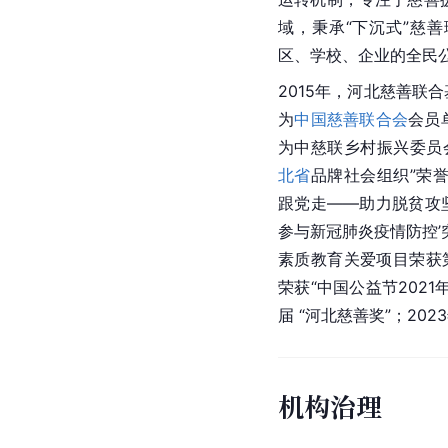
域，秉承“下沉式”慈
区、学校、企业的全民
2015年，河北慈善联
为
中国慈善联合会
会员
为中慈联乡村振兴委员会
北省
品牌社会组织”荣誉
跟党走——助力脱贫攻坚
参与新冠肺炎疫情防控’
素质教育关爱项目荣获
荣获“中国公益节2021
届 “河北慈善奖”；20
机构治理