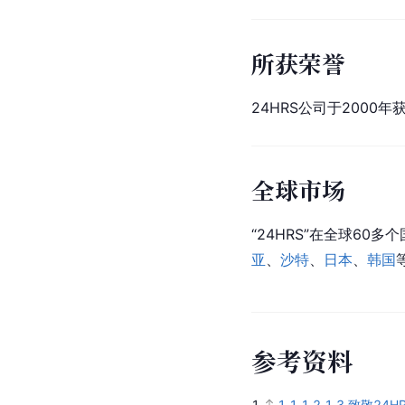
所获荣誉
24HRS公司于2000年
全球市场
“24HRS”在全球6
亚
、
沙特
、
日本
、
韩国
参
考
资
料
1.
1.1
1.2
1.3
致敬24H