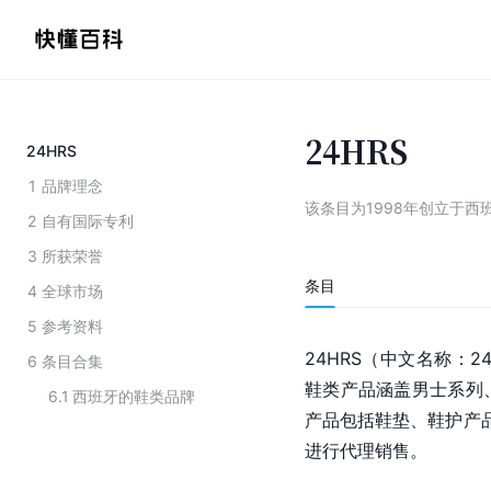
24HRS
24HRS
1
品牌理念
该条目为
1998年创立于西
2
自有国际专利
3
所获荣誉
条目
4
全球市场
5
参考资料
24HRS（中文名称：2
6
条目合集
鞋类产品涵盖男士系列
6.1
西班牙的鞋类品牌
产品包括鞋垫、鞋护产品
进行代理销售。