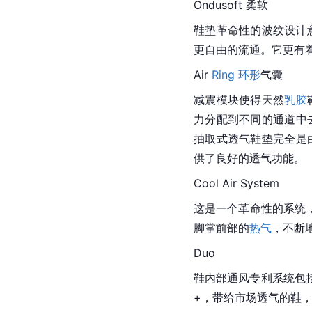
Ondusoft 柔软
鞋垫革命性的波纹设计
更自由的流通。它更有
Air 
Ring
环形
气囊
减震模块使得天然
乳胶
力分配到不同的通道中
抽取式透气鞋垫完全是
供了良好的透气功能。
Cool Air System
这是一个革命性的系统，
脚掌前部的
热气
，不断
Duo
鞋内部通风专利系统包括
+，带给市场透气的鞋