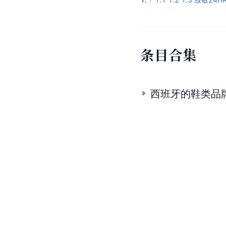
条
目
合
集
西班牙的鞋类品