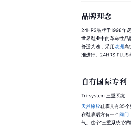
品牌理念
24HRS品牌于199
世界鞋业中的革命性品
舒适为魂，采用
欧洲
高
准进行。24HRS PLU
自有国际专利
Tri-system 三重系统
天然橡胶
鞋底具有35
在鞋底后方有一个
阀门
气。这个“三重系统”的