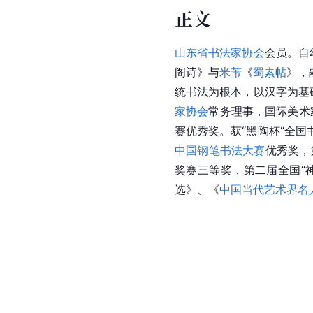
正文
山东省书法家协会
会员。自
阁诗》与
米芾
《
蜀素帖
》，
统书法为根本，以汉字为基
家协会
常务理事，国际美术
赛优秀奖。获“黑陶杯“全国
中国钢笔书法大赛
优秀奖，
奖赛三等奖，第二届全国“
选》、《
中国当代艺术界名