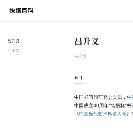
吕升义
吕升义
1
正文
吕升义
条目
中国书画印研究会会员，
中
中国成立40周年“笔悟杯
《
中国当代艺术界名人录
》