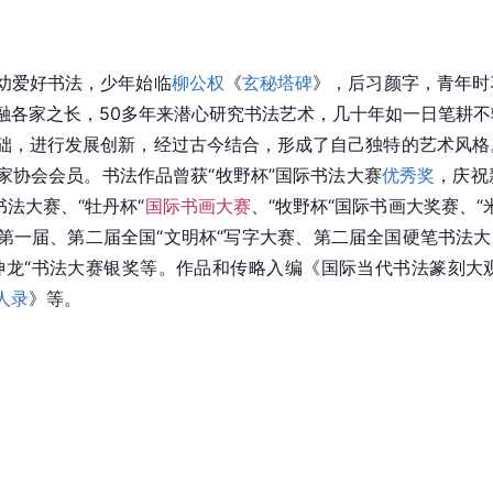
幼爱好书法，少年始临
柳公权
《
玄秘塔碑
》，后习颜字，青年时
融各家之长，50多年来潜心研究书法艺术，几十年如一日笔耕
础，进行发展创新，经过古今结合，形成了自己独特的艺术风格
家协会会员。书法作品曾获“牧野杯”国际书法大赛
优秀奖
，庆祝
书法大赛、“牡丹杯“
国际书画大赛
、“牧野杯“国际书画大奖赛、
第一届、第二届全国“文明杯“写字大赛、第二届全国硬笔书法大
神龙“书法大赛银奖等。作品和传略入编《国际当代书法篆刻大
人录
》等。