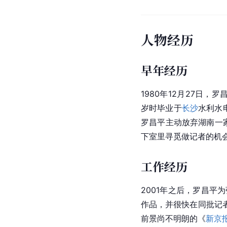
人物经历
早年经历
1980年12月27日，
岁时毕业于
长沙
水利水
罗昌平主动放弃湖南一
下室里寻觅做记者的机
工作经历
2001年之后，罗昌平
作品，并很快在同批记
前景尚不明朗的《
新京