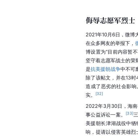
侮辱志愿军烈士
2021年10月6日，
在众多网友的举报下，
博设置为“目前内容暂不
坚守着志愿军战士的荣
是
抗美援朝战争
中不可
除了该帖文，并在13
造成了恶劣的社会影响
[
32
]
实。
2022年3月30日，
[
33
]
事公益诉讼一案。
美援朝长津湖战役中牺
响，提请以侵害英雄烈