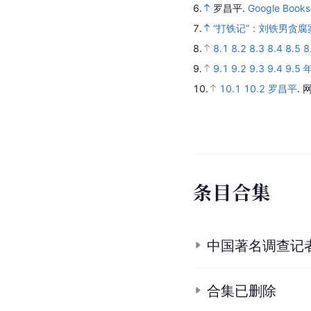
6.
罗昌平.
Google Books
7.
“打铁记”：刘铁男贪腐
8.
8.1
8.2
8.3
8.4
8.5
8
9.
9.1
9.2
9.3
9.4
9.5
10.
10.1
10.2
罗昌平
.
条
目
合
集
中国著名调查记
合集已删除