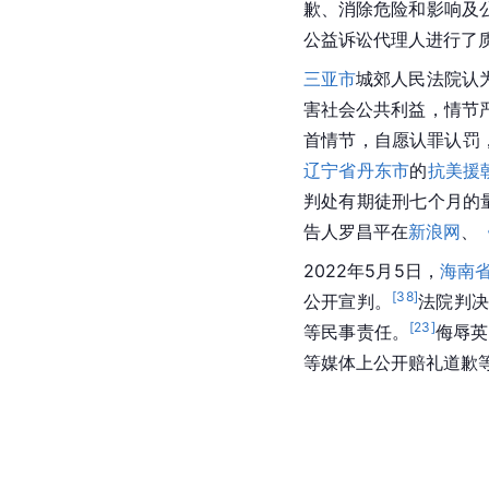
歉、消除危险和影响及
公益诉讼代理人进行了
三亚市
城郊人民法院认
害社会公共利益，情节
首情节，自愿认罪认罚
辽宁省
丹东市
的
抗美援
判处有期徒刑七个月的
告人罗昌平在
新浪网
、
2022年5月5日，
海南
[
38
]
公开宣判。
法院判决
[
23
]
等民事责任。
侮辱英
等媒体上公开赔礼道歉等