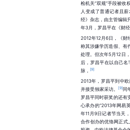
检机关“双规”手段被
人变成了普通记者且薪水
经》杂志，由主管编辑升
年3月，罗昌平在《财
2012年12月6日，《
称其涉嫌学历造假、有
处理。但次年5月12
后，罗昌平在以自己名
[
9
]
脉，
2013年，罗昌平到中欧
[
9
]
并接受独家采访。
同
罗昌平同时获奖的还有
心承办的“2013年网
年11月9日记者节当天
合作创办的优恪网正式
投资、中欧法律基金会