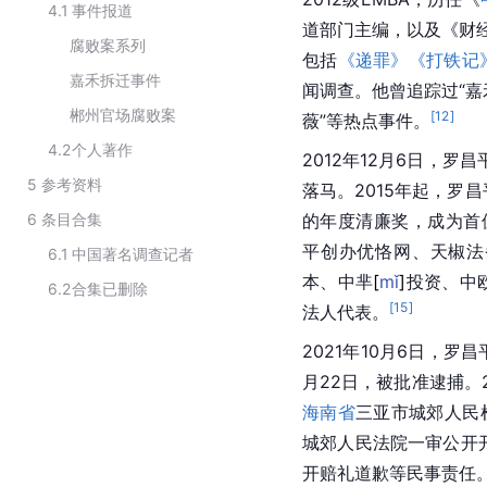
4.1
事件报道
道部门主编，以及《财
腐败案系列
包括
《递罪》《打铁记
嘉禾拆迁事件
闻调查。他曾追踪过“嘉
郴州官场腐败案
[
12
]
薇”等热点事件。
4.2
个人著作
2012年12月6日，罗
5
参考资料
落马。2015年起，罗
6
条目合集
的年度清廉奖，成为首
平创办优恪网、天椒法
6.1
中国著名调查记者
本、中
芈
[
mǐ
]
投资、中
6.2
合集已删除
[
15
]
法人代表。
2021年10月6日，罗
月22日，被批准逮捕。2
海南省
三亚市
城郊人民
城郊人民法院一审公开
开赔礼道歉等民事责任