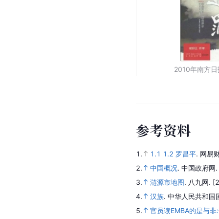
2010年南方
参
考
资
料
1.
1.1
1.2
罗昌平
.
网易财
2.
中国概况
.
中国政府网
3.
涟源市地图
.
八九网.
[
4.
汉族
.
中华人民共和国
5.
官员读EMBA的是与非