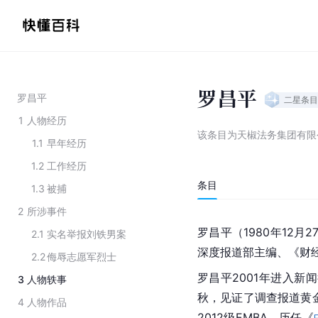
罗昌平
罗昌平
二星
条目
1
人物经历
该条目为
天椒法务集团有限
1.1
早年经历
1.2
工作经历
条目
1.3
被捕
2
所涉事件
罗昌平（1980年12月
2.1
实名举报刘铁男案
深度报道部主编、《财
2.2
侮辱志愿军烈士
罗昌平2001年进入新
3
人物轶事
秋，见证了调查报道
黄
4
人物作品
2012级EMBA，历任《