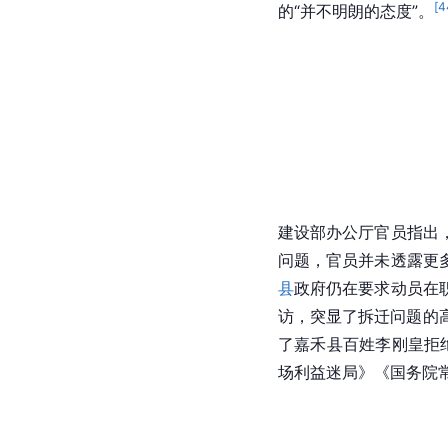
[
4
的“并不明朗的态度”。
建设部办公厅官员指出
问题，官员并未透露更
县
政府仍在要求动员在
访，突显了拆迁问题的
了嘉禾县百姓李刚皇拒
场利益迷局》《国务院