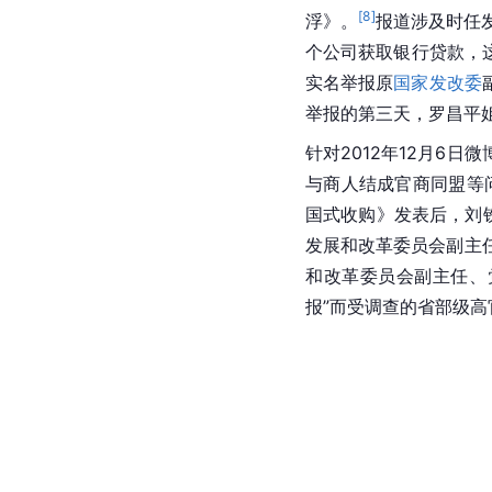
[
8
]
浮》。
报道涉及时任
个公司获取
银行贷款
，
实名举报原
国家发改委
举报的第三天，罗昌平
针对2012年12月6日微
与商人结成官商同盟等
国式收购
》发表后，刘
发展和改革委员会副主
和改革委员会副主任、
报”而受调查的省部级高