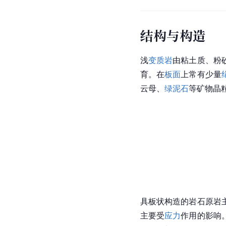
结构与构造
浅
变质岩
由粘土质、粉
育。在
板面
上常有少量
云母、
绿泥石
等矿物晶
具板状构造的岩石原岩
主要受
应力
作用的影响