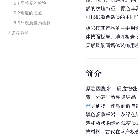
6.1
平整度的检验
然的纹理特征，颜色丰
6.2
角度的检验
可根据颜色杂质的不同
6.3
外观质量的检测
板岩按其产品的主要用
7
参考资料
体饰面板岩、地坪板岩
天然风景画墙体装饰用
简介
原岩因脱水，硬度增强
造，外表呈致密隐结晶
母
等矿物，使板面微显
黑色炭质板岩、灰绿色
造和板状构造的浅变质
饰材料
，古代在盛产板