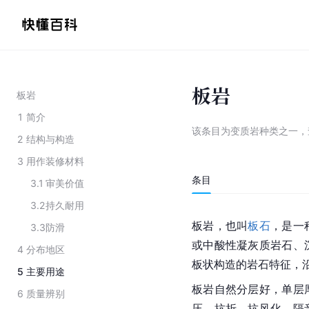
板岩
板岩
1
简介
该条目为
变质岩种类之一
，
2
结构与构造
3
用作装修材料
条目
3.1
审美价值
3.2
持久耐用
板岩，也叫
板石
，是一
3.3
防滑
或中酸性凝灰质岩石、
4
分布地区
板状构造的岩石特征，
5
主要用途
板岩自然分层好，单层
6
质量辨别
压、抗折、抗风化、隔