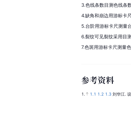
3.色线条数目测色线条
4.缺角和崩边用
游标卡
5.台阶用游标卡尺测量
6.裂纹可见裂纹采用
7.色斑用游标卡尺测量
参
考
资
料
1.
1.1
1.2
1.3
刘华江.