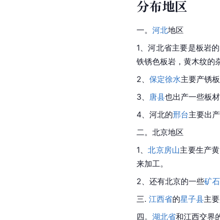
分布地区
一。
河北
地区
1、
河北省
主要是
板岩
的
铁锈色板岩，黄木纹的
2、
保定徐水
主要产锈板
3、
唐县
也出产一些板材
4、河北的
邢台
主要出产
二。
北京
地区
1、
北京房山
主要生产黄
来加工。
2、还有
北京
的一些
矿石
三. 
江西省
的
星子县
主要
四。
湖北省
和
江西
交界