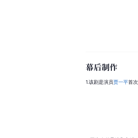
幕后制作
1.该剧是演员
贾一平
首次