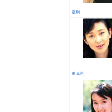
巫刚
董晓燕