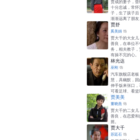
贾成的妻子，曾
十分忠诚，常怀
子，生了孩子后
渐渐远离了朋友
贾舒
奚美娟
饰
贾大千的大女儿
善良，在单位不
务，相夫教子，
有操不完的心。
林光达
巫刚
饰
汽车旗舰店老板
慧，具幽默，因
伸手饭来张口，
可看足球、看篮
贾美美
董晓燕
饰
贾大千的二女儿
善良，在恋爱和
摇。
贾大千
苏廷石
饰