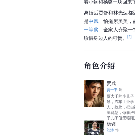
着小远和杨璐一块回来
离婚后贾舒和林光达都
是
中风
，怕拖累美美，
一等奖
，全家人齐聚一
[
2
]
珍惜身边人的可贵。
角色介绍
贾成
贾一平
饰
贾大千的小儿子
导，汽车工业学
人，故此，把自
练聪慧，做事严
子儿子但无暇顾
杨璐
刘涛
饰