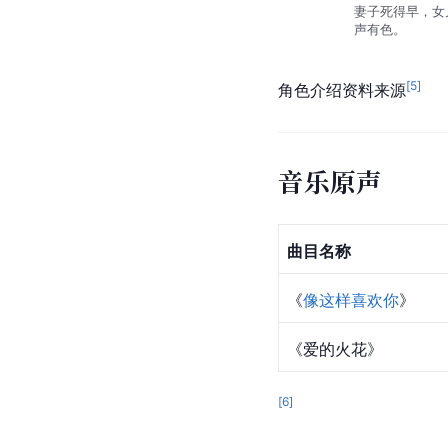
妻子死得早，女
声有色。
[
5
]
角色介绍资料来源
音乐原声
曲目名称
《
像这样喜欢你
》
《
爱的火花
》
[
6
]