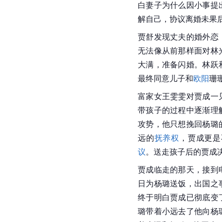
白妻子为什么因小事提
解自己，协议离婚未果
贾舒发现丈夫的婚外恋
无法像从前那样面对林
大满，准备闪婚。
林跃
最终同意儿子和
欧阳
珊
富家女
王雯雯
对贾成一
带孩子的过程中逐渐理
攻势，他只想挽回
杨璐
远的
抚养权
，贾成更是
议
。送走孩子后的贾成
贾成临走的那天，接到
日为杨璐送饭，出国之
终于明白贾成已彻底变
璐带着小远去了他向杨