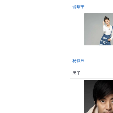
晋晗宁
杨叙辰
黑子