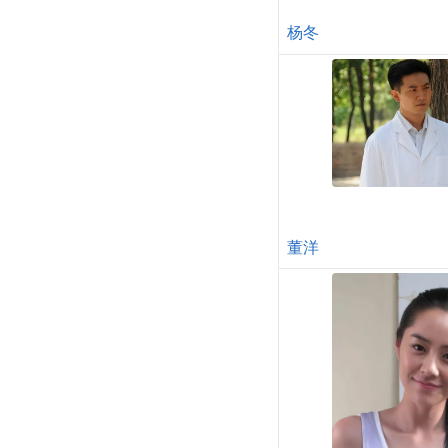
杨冬
董洋