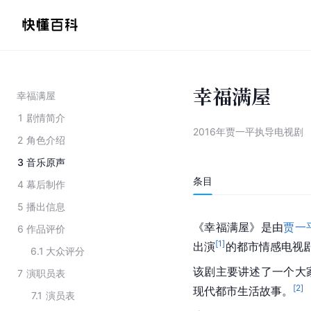
幸福满屋
幸福满屋
1
剧情简介
2016年贾一平执导电视剧
2
角色介绍
3
音乐原声
条目
4
幕后制作
5
播出信息
《幸福满屋》是由
贾一
6
作品评价
[
1
]
出演
的都市情感电视
6.1
大众评分
该剧主要讲述了一个大
7
演职员表
[
2
]
现代都市生活故事。
7.1
演员表