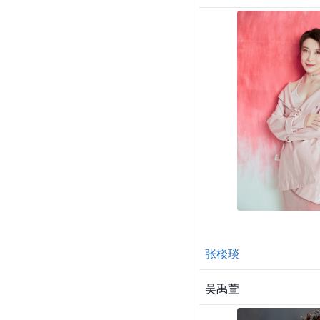
张棪琰
吴禹萱