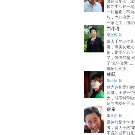
复原老军人，退
楼并生活在一起
一块苗圃，不为
毅，内心温柔，
一家之主，但在
白小冬
李文玲
饰
贾大千的老伴儿
漫，属美女老太
俗，是小区老年
了，但依然精神
了“老年交际”
都乐此不疲。
林跃
陈小妹
饰
林光达和贾舒的
帅哥，正跟一个
大，时不时争吵
后与男友分手后
康泰
李文启
饰
退休前是小学体
者，贾大千的“
不说的老哥们儿