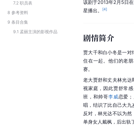
该剧于2013年2月5日在
7.2
职员表
[
4
]
星播出。
8
参考资料
9
条目合集
9.1
孟丽主演的影视作品
剧情简介
贾大千和白小冬是一对
住在一起。他们的老朋
赛。
老大贾舒和丈夫林光达
视家庭，因此贾舒常感
班，和帅哥
李威
恋爱；
唱，结识了比自己大九
反对，林光达不以为然
单身女人戴枫，后出轨