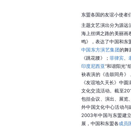
东盟各国的友谊小使者
主题文艺演出分为源远
海上丝绸之路
的美丽画
鸣》，表达了中国和东
中国东方演艺集团
的舞
《跳花腰》；
菲律宾
、
印度尼西亚
“和谐阳光”
袂
表演的《击鼓同舟》
《友谊地久天长》中圆
文化交流活动。截至20
包括会议、演出、展览
外
中国
文化中心活动与
2003年中国与东盟建
展，中国和东盟各
成员