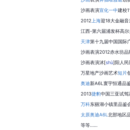
沙画表演
宣化一中
建校1
2012
上海
迎18大金融
江西-第六届浦发杯高尔
天津
第十九届
中国
国际
沙画表演2012赤水坊
沙画表演
沭
[
shù
]
阳人民
万星地产沙画艺术
短片
奥迪
新A6L寰宇恒通品鉴
2013
捷豹
中国三亚试驾
万科
东丽湖小镇里品鉴
太原
奥迪A6L
北部地区
等等……