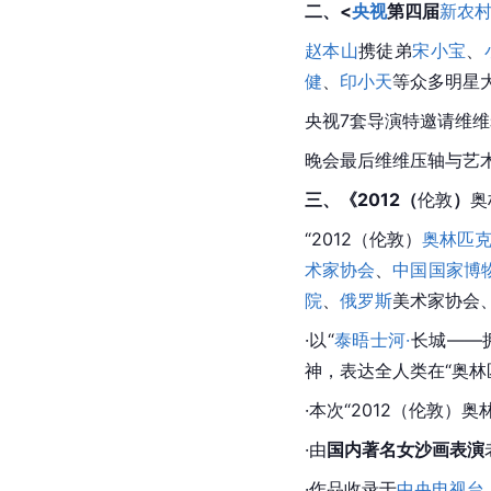
二、<
央视
第四届
新农
赵本山
携徒弟
宋小宝
、
健
、
印小天
等众多明星
央视7套导演特邀请维维
晚会最后维维压轴与艺
三、《2012（
伦敦
）
奥
“2012（
伦敦
）
奥林匹
术家协会
、
中国国家博
院
、
俄罗斯
美术家协会
·以“
泰晤士河·
长城——
神，表达全人类在“奥
·本次“2012（
伦敦
）奥
·由
国内著名女沙画表演
·作品收录于
中央电视台