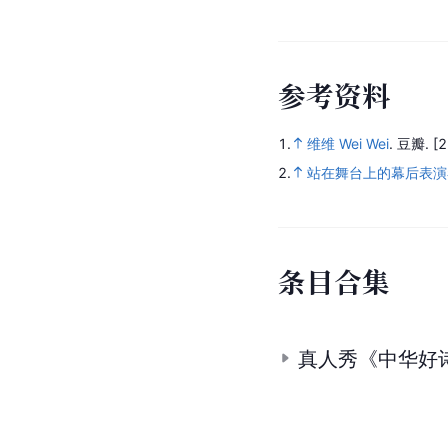
参
考
资
料
1.
维维 Wei Wei
.
豆瓣.
[
2.
站在舞台上的幕后表演
条
目
合
集
真人秀《中华好