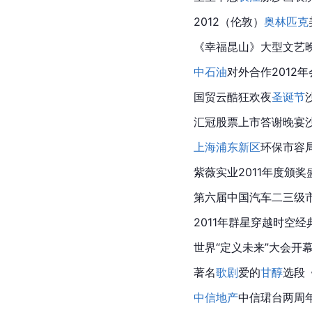
2012（
伦敦
）
奥林匹克
《幸福昆山》大型文艺
中石油
对外合作2012
国贸云酷狂欢夜
圣诞节
汇冠
股票上市
答谢晚宴
上海浦东新区
环保市容
紫薇实业2011年度颁
第六届中国汽车二三级
2011年群星穿越时空
世界“定义未来”大会开
著名
歌剧
爱的
甘醇
选段
中信地产
中信
珺
台两周