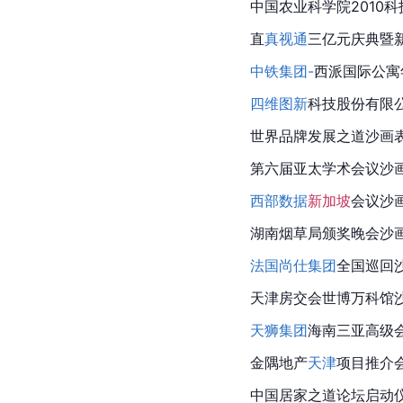
中国农业科学院
2010
直
真视通
三亿元庆典暨
中铁集团-
西派国际公寓
四维图新
科技
股份有限
世界品牌发展之道沙画
第六届亚太学术会议沙
西部数据
新加坡
会议沙
湖南烟草局颁奖晚会沙
法国
尚仕集团
全国巡回
天津
房交会世博万科馆
天狮集团
海南三亚高级
金隅地产
天津
项目推介
中国
居家之道论坛启动