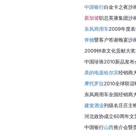
中国银行
白金卡
之夜沙
新加坡
职总英康集团沙
东风商用车
2009年度
奔驰
暨客户答谢晚宴沙
2009钟表文化贡献大
中国珍珠2010新品发
美的电器
哈尔滨
经销商
摩托罗拉
2010全球联
东风商用车全国经销商
建发酒业
列级名庄庄主
河北政协成立60周年文
中国银行
山西
推介会暨