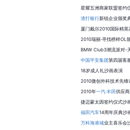
星耀五洲
商家联盟
签约
渣打银行
新锐企业颁奖
厦门戴尔2010国际精
2010瑞丽·寻找榜样O
BMW
 Club3潮流派对
中国平安集团
第四届客
18岁成人礼沙画表演
2010
微创
外科技术先锋
2010年
一汽·丰田
供应商
捷迈蒙太因签约仪式沙
福田汽车
14周年庆典沙
万科
海港城
业主喜乐会