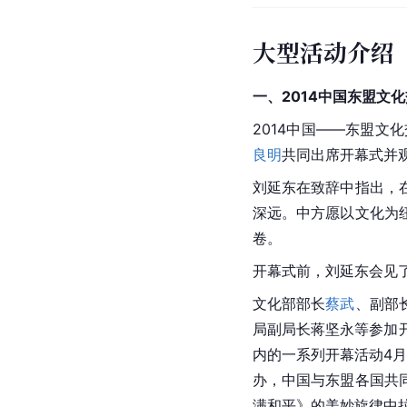
大型活动介绍
一、2014
中国
东盟文化
2014中国——东盟文
良明
共同出席开幕式并
刘延东在致辞中指出，
深远。中方愿以文化为
卷。
开幕式前，刘延东会见
文化部部长
蔡武
、副部
局副局长蒋坚永等参加开
内的一系列开幕活动4月
办，中国与东盟各国共
满和平》的美妙旋律中