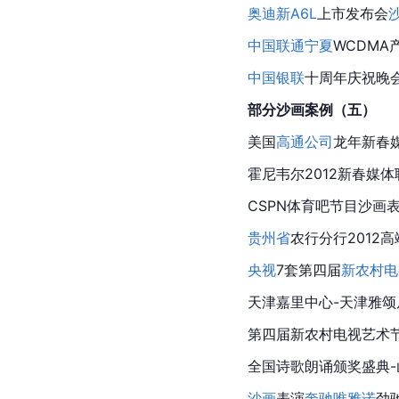
奥迪
新A6L
上市发布会
中国联通
宁夏
WCDMA
中国银联
十周年庆祝晚
部分沙画案例（五）
美国
高通公司
龙年
新春
霍尼韦尔
2012新春媒
CSPN体育吧节目沙画
贵州省
农行分行2012
央视
7套第四届
新农村电
天津嘉里中心-天津雅颂
第四届
新农村电视艺术节
全国诗歌朗诵颁奖盛典
沙画
表演
奔驰
唯雅诺
劲