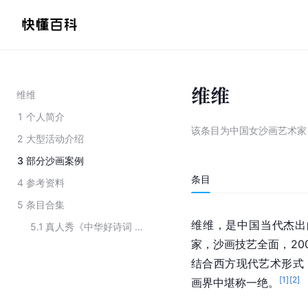
维维
维维
1
个人简介
该条目为
中国女沙画艺术家
2
大型活动介绍
3
部分沙画案例
条目
4
参考资料
5
条目合集
维维，是
中国
当代杰出
5.1
真人秀《中华好诗词 第二季》主要演员
家，沙画技艺全面，20
结合西方现代艺术形式
[
1
]
[
2
]
画界中堪称一绝。