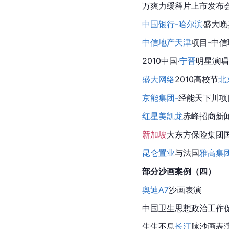
万爽力缓释片上市发布
中国银行-
哈尔滨
盛大晚
中信地产
天津
项目-中信
2010中国·
宁晋
明星演唱
盛大网络
2010高校节
北
京能集团-
经能天下川项
红星美凯龙
赤峰
招商新
新加坡
大东方保险集团
昆仑置业
与法国
雅高集
部分沙画案例（四）
奥迪A7
沙画表演
中国卫生思想政治工作
生生不息
长江
脉沙画表