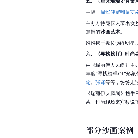
五、
《
星光璀璨岁月留声
主唱：
周华健
费翔
童安
主办方特邀国内著名女
震撼的
沙画艺术
。
维维携手数位演绎明星
六、《寻找榜样》时尚
由《瑞丽伊人风尚》主
年度“寻找榜样OL”形
翰
、
张译
等等，纷纷走过
《瑞丽伊人风尚》携手E
幕，也为现场来宾数说了
部分沙画案例