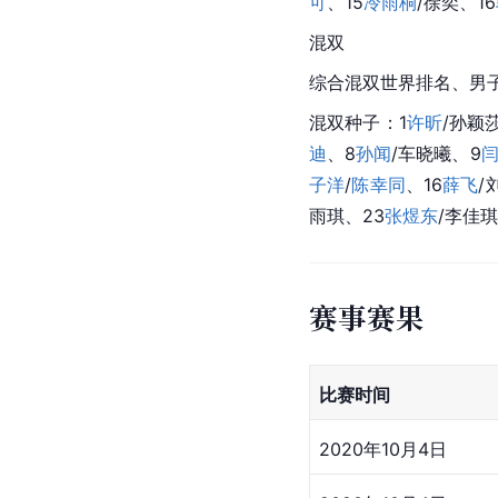
可
、15
冷雨桐
/
徐奕
、16
混双
综合混双世界排名、男子
混双种子：1
许昕
/孙颖
迪
、8
孙闻
/
车晓曦
、9
子洋
/
陈幸同
、16
薛飞
/
雨琪、23
张煜东
/
李佳琪
赛事赛果
比赛时间
2020年10月4日