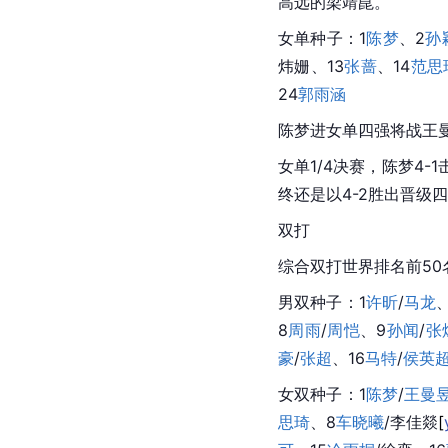
高远的
梁靖崑
。
女单种子：1
陈梦
、2
孙
炜姗、13
张蔷
、14
范思
24
郭雨涵
陈梦进女单四强将战王曼
女单1/4决赛，陈梦4-
终还是以4-2胜出晋级
双打
综合双打世界排名前50
男双种子：1
许昕
/
马龙
8
周雨
/
周恺
、9
孙闻
/
张
豪
/
张超
、16
马特
/
侯英
女双种子：1
陈梦
/
王曼
思琦
、8
车晓曦
/李佳
燚
[