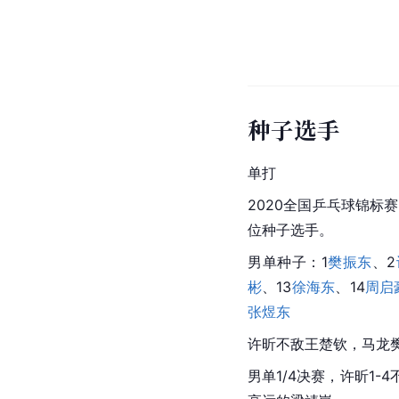
种子选手
单打
2020
全国乒乓球锦标赛
位种子选手。
男单种子：1
樊振东
、2
彬
、13
徐海东
、14
周启
张煜东
许昕不敌王楚钦，马龙
男单1/4决赛，许昕1-