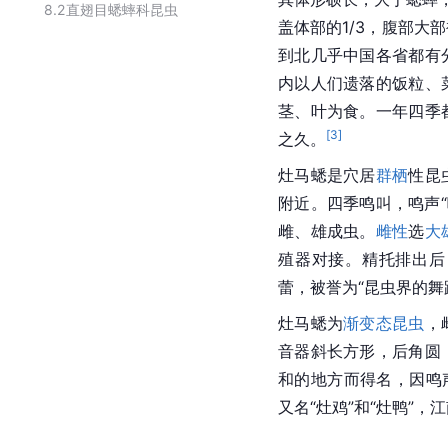
8.2
直翅目蟋蟀科昆虫
盖体部的1/3，腹部大
到北几乎中国各省都有
内以人们遗落的饭粒、
茎、叶为食。一年四季
[
3
]
之久。
灶马蟋是穴居
群栖
性昆
附近。四季鸣叫，鸣声“
雌、雄成虫。
雌性
选
大
殖器对接。精托排出后
蕾，被誉为“昆虫界的舞
灶马蟋为
渐变态昆虫
，
音器斜长方形，后角圆
和的地方而得名，因鸣声
又名“灶鸡”和“灶鸭”，