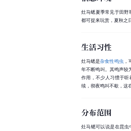
灶马蟋夏季常见于田野
都可捉来玩赏，夏秋之
生活习性
灶马蟋是
杂食性
鸣虫
，
年不断鸣叫。其鸣声较
作用，不少人习惯于听
续，彻夜鸣叫不歇，这
分布范围
灶马蟋可以说是在昆虫