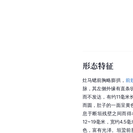
形态特征
灶马蟋前胸略膨拱，
前
脉，其左侧外缘有直条
而不发达，有约11毫米
而圆，肚子的一面呈黄
息于断垣残壁之间而得
12~19毫米，宽约4.5
色，富有光泽。垣蛩前