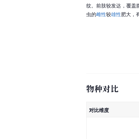
纹。前肢较发达，覆盖
虫的
雌性
较
雄性
肥大，
物种对比
对比维度