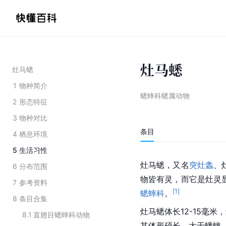
灶马蟋
灶马蟋
1
物种简介
蟋蟀科蟋属动物
2
形态特征
3
物种对比
条目
4
栖息环境
5
生活习性
灶马蟋，又名
突灶螽
、
6
分布范围
物皆有灵，而它是灶灵
7
参考资料
[
1
]
蟋蟀科
。
8
条目合集
灶马蟋体长12-15毫
8.1
直翅目蟋蟀科动物
其体形硕长，大于蟋蟀