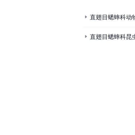
直翅目蟋蟀科动
直翅目蟋蟀科昆