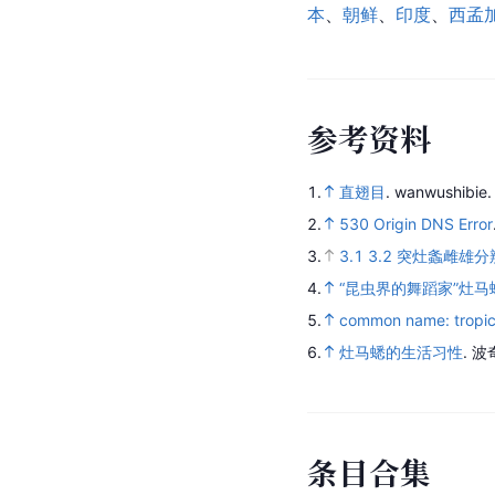
本
、
朝鲜
、
印度
、
西孟
参
考
资
料
1.
直翅目
.
wanwushibie
2.
530 Origin DNS Error
3.
3.1
3.2
突灶螽雌雄分辨
4.
“昆虫界的舞蹈家”灶
5.
common name: tropica
6.
灶马蟋的生活习性
.
波
条
目
合
集