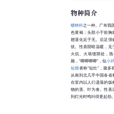
物种简介
蟋蟀科
之一种。广布我
色黄褐；头部小于前胸
翅退化近于无。后足强
状。性喜阴暗温暖，见
火炕、火墙缝隙处，拣
频，“唧唧唧唧”，似
小
短翅
者称“短灶”，腹
从南到北几乎中国各省
在室内以人们遗落的饭
物的茎、叶为食。性喜
到灯光时鸣叫得更起劲