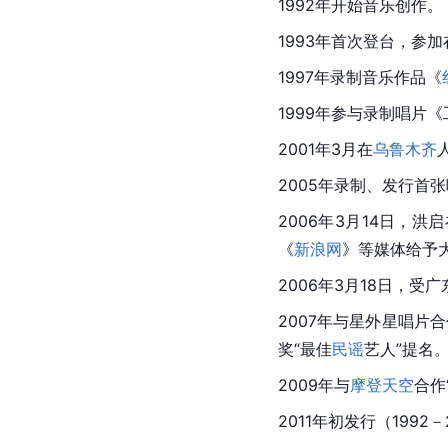
1992年开始音乐创作。
1993年首次登台，参
1997年录制音乐作品《
1999年参与录制唱片
2001年3月在
乌鲁木齐
2005年录制、发行首
2006年3月14日，洪
《
新浪网
》等媒体给予
2006年3月18日，受
广
2007年与
星外星唱片
合
奖“最佳
民谣
艺人”提名
2009年与
摩登天空
合作
2011年初发行（199