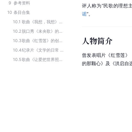
9
参考资料
评人称为“
民歌
的理想主
10
条目合集
谣
”。
10.1
歌曲《我想，我想》的演唱者
10.2
脱口秀《未央歌》的主要演员
人物简介
10.3
歌曲《红雪莲》的创作者
10.4
纪录片《文学的日常 第二季》的演职人员
曾发表唱片《红雪莲》
10.5
歌曲《让爱把世界照亮》的创作人员
的那颗心》及《洪启自选辑1