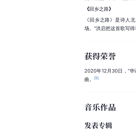
《
回乡之路
》
《
回乡之路
》是诗人
北
场。”洪启把这首歌写
获得荣誉
2020年12月30日，“
华
[
5
]
曲。
音乐作品
发表专辑