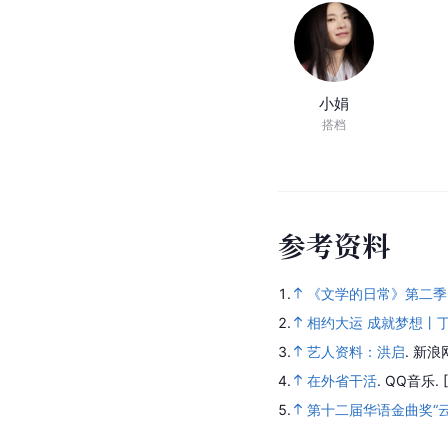
小娟
搭档
参
考
资
料
1.
《文学的日常》第二季
2.
相约大运 成就梦想丨
3.
艺人资料：洪启
.
新浪
4.
在外省干活
.
QQ音乐.
5.
第十二届华语金曲奖“云