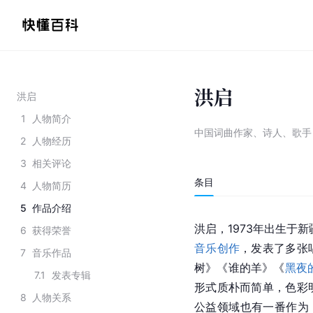
洪启
洪启
1
人物简介
中国词曲作家、诗人、歌手
2
人物经历
3
相关评论
条目
4
人物简历
5
作品介绍
洪启，1973年出生于
6
获得荣誉
音乐创作
，发表了多张
7
音乐作品
树》《谁的羊》《
黑夜
7.1
发表专辑
形式质朴而简单，色彩
8
人物关系
公益领域也有一番作为