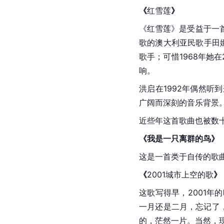
《
红雪莲
》
《红雪莲》是受益于一
歌的
澳大利亚
民歌手田
歌手；可惜1968年她
响。
洪启在1992年偶然
广阔而深刻的音乐背景
近些年这首歌曲也被数
《我是一只离群的鸟》
这是一首类于自传的歌
《
2001城市上空的歌
》
这歌写得早，2001年
一月还是二月，忘记了
的，茫然一片。当然，