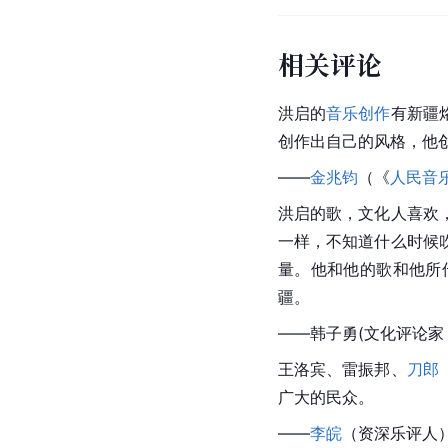
相关评论
洪启的
音乐创作
有新疆
创作出自己的风格，他
——
金兆钧
（《
人民音
洪启的歌，文化人喜欢
一样，不知道什么时候
量。他和他的歌和他所
疆。
——
韩子勇
(文化评论家
王洛宾
、
雷振邦
、
刀郎
广大的民众。
——
李皖
（资深乐评人