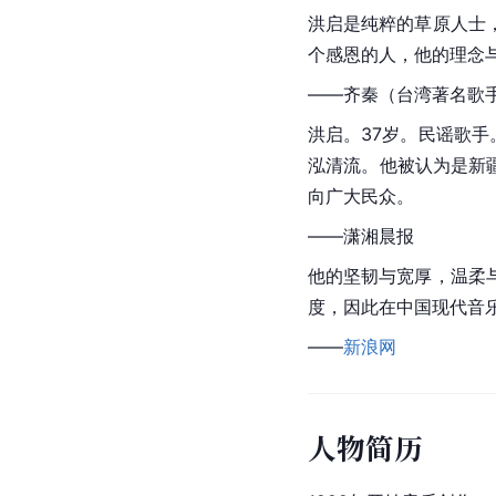
洪启是纯粹的草原人士
个感恩的人，他的理念
——
齐秦
（
台湾
著名歌
洪启。37岁。民谣歌
泓清流。他被认为是新
向广大民众。
——潇湘晨报
他的坚韧与宽厚，温柔
度，因此在中国现代音
——
新浪网
人物简历